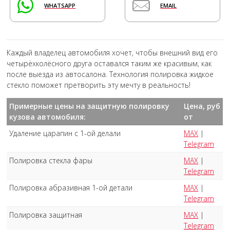
WHATSAPP
EMAIL
Каждый владелец автомобиля хочет, чтобы внешний вид его
четырёхколёсного друга оставался таким же красивым, как
после выезда из автосалона. Технология полировка жидкое
стекло поможет претворить эту мечту в реальность!
Примерные цены на защитную полировку
Цена, руб
кузова автомобиля:
от
Удаление царапин с 1-ой делали
MAX
|
Telegram
Полировка стекла фары
MAX
|
Telegram
Полировка абразивная 1-ой детали
MAX
|
Telegram
Полировка защитная
MAX
|
Telegram