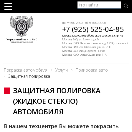
пн-пт 9:00-21:00 | сб-вс 10:00-20:00
+7 (925) 525-04-85
Москва, ЦАО, Воробьевское шоссе 2, стр. 42
Москва, ЗАО, ул. Боженко, д.5г
Покрасочный центр АМС
покраска автомобилей
Москва, ЮАО, Варшавское шоссе, д. 125Ж, строение 2
Москва, ВАО, 2-я Кабельная улица, 2с30
Москва, САО, улица Врубеля, 13Ас8
Москва, ЮАО, улица Садовники, 11А
Покраска автомобиля
Услуги
Полировка авто
Защитная полировка
ЗАЩИТНАЯ ПОЛИРОВКА
(ЖИДКОЕ СТЕКЛО)
АВТОМОБИЛЯ
В нашем техцентре Вы можете покрасить