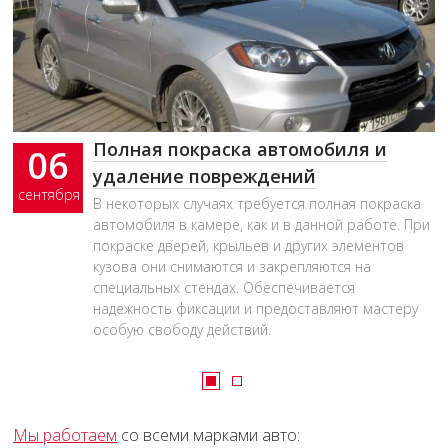
Полная покраска автомобиля и
Пример выполненной работы:
06
06
удаление повреждений
Honda Civic
сентября
сентября
В некоторых случаях требуется полная покраска
Как видно на фото пострадали следущие детали :
автомобиля в камере, как и в данной работе. При
крышка багажника ,бампер крыло правое заднее,
покраске дверей, крыльев и других элементов
задняя панель кузова включая смятый пол
кузова они снимаются и закрепляются на
багажника.
специальных стендах. Обеспечивается
надежность фиксации и предоставляют мастеру
особую свободу действий.
Мы работаем
со всеми марками авто: