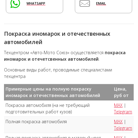
WHATSAPP
EMAIL
Покраска иномарок и отечественных
автомобилей
Техцентром «Авто-Мото Союз» осуществляется
покраска
иномарок и отечетсвенных автомобилей
.
Основные виды работ, проводимые специалистами
техцентра
Примерные цены на полную покраску
Цена,
иномарок и отечественных автомобилей
руб от
Покраска автомобиля (на не требующий
MAX
|
подготовительных работ кузов)
Telegram
Полная покраска автомобиля
MAX
|
Telegram
Полная покраска автомобиля в матовый цвет
MAX
|