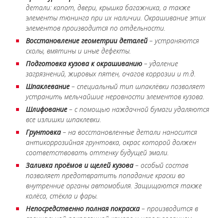
детали: капот, двери, крышка багажника, а также
элементы тюнинга при их наличии. Окрашивание этих
элементов производится по отдельности.
Восстановление геометрии деталей
– устраняются
сколы, вмятины и иные дефекты.
Подготовка кузова к окрашиванию
– удаление
загрязнений, жировых пятен, очагов коррозии и т.д.
Шпаклевание
– специальный тип шпаклёвки позволяет
устранить мельчайшие неровности элементов кузова.
Шлифование
– с помощью наждачной бумаги удаляются
все излишки шпаклевки.
Грунтовка
– на восстановленные детали наносится
антикоррозийная грунтовка, окрас которой должен
соответствовать оттенку будущей эмали.
Заливка проёмов и щелей кузова
– особый состав
позволяет предотвратить попадание краски во
внутренние органы автомобиля. Защищаются также
колёса, стёкла и фары.
Непосредственно полная покраска
– производится в