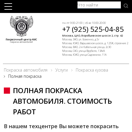
пн-пт 9:00-21:00 | сб-вс 10:00-20:00
+7 (925) 525-04-85
Москва, ЦАО, Воробьевское шоссе 2, стр. 42
Москва, ЗАО, ул. Боженко, д.5г
Покрасочный центр АМС
покраска автомобилей
Москва, ЮАО, Варшавское шоссе, д. 125Ж, строение 2
Москва, ВАО, 2-я Кабельная улица, 2с30
Москва, САО, улица Врубеля, 13Ас8
Москва, ЮАО, улица Садовники, 11А
Покраска автомобиля
Услуги
Покраска кузова
Полная покраска
ПОЛНАЯ ПОКРАСКА
АВТОМОБИЛЯ. СТОИМОСТЬ
РАБОТ
В нашем техцентре Вы можете покрасить