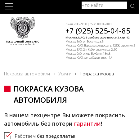
пн-пт 9:00-21:00 | сб-вс 10:00-20:00
+7 (925) 525-04-85
Москва, ЦАО, Воробьевское шоссе 2, стр. 42
Москва, ЗАО, ул. Боженко, д.5г
Покрасочный центр АМС
покраска автомобилей
Москва, ЮАО, Варшавское шоссе, д. 125Ж, строение 2
Москва, ВАО, 2-я Кабельная улица, 2с30
Москва, САО, улица Врубеля, 13Ас8
Москва, ЮАО, улица Садовники, 11А
Покраска автомобиля
Услуги
Покраска кузова
ПОКРАСКА КУЗОВА
АВТОМОБИЛЯ
В нашем техцентре Вы можете покрасить
автомобиль без потери
гарантии
!
Работаем
без предоплаты!