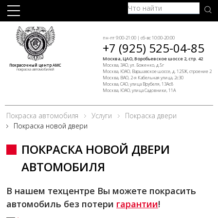
пн-пт 9:00-21:00 | сб-вс 10:00-20:00
+7 (925) 525-04-85
Москва, ЦАО, Воробьевское шоссе 2, стр. 42
Москва, ЗАО, ул. Боженко, д.5г
Покрасочный центр АМС
покраска автомобилей
Москва, ЮАО, Варшавское шоссе, д. 125Ж, строение 2
Москва, ВАО, 2-я Кабельная улица, 2с30
Москва, САО, улица Врубеля, 13Ас8
Москва, ЮАО, улица Садовники, 11А
Покраска автомобиля
Услуги
Покраска двери
Покраска новой двери
ПОКРАСКА НОВОЙ ДВЕРИ
АВТОМОБИЛЯ
В нашем техцентре Вы можете покрасить
автомобиль без потери
гарантии
!