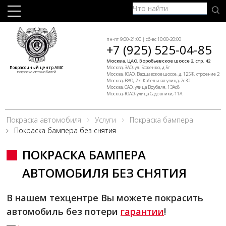
пн-пт 9:00-21:00 | сб-вс 10:00-20:00
+7 (925) 525-04-85
Москва, ЦАО, Воробьевское шоссе 2, стр. 42
Москва, ЗАО, ул. Боженко, д.5г
Покрасочный центр АМС
покраска автомобилей
Москва, ЮАО, Варшавское шоссе, д. 125Ж, строение 2
Москва, ВАО, 2-я Кабельная улица, 2с30
Москва, САО, улица Врубеля, 13Ас8
Москва, ЮАО, улица Садовники, 11А
Покраска автомобиля
Услуги
Покраска бампера
Покраска бампера без снятия
ПОКРАСКА БАМПЕРА
АВТОМОБИЛЯ БЕЗ СНЯТИЯ
В нашем техцентре Вы можете покрасить
автомобиль без потери
гарантии
!