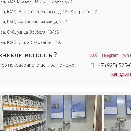
ва, ЗАО, Москва, ЗАО, ул. Боженко, д.5г
ва, ЮАО, Варшавское шоссе, д. 125Ж, строение 2
ва, ВАО, 2-я Кабельная улица, 2с30
ва, САО, улица Врубеля, 13Ас8
ва, ЮАО, улица Садовники, 11А
зникли вопросы?
MAX
|
Telegram
|
Wha
тер покрасочного центра поможет
+7 (925) 525-
Как добр