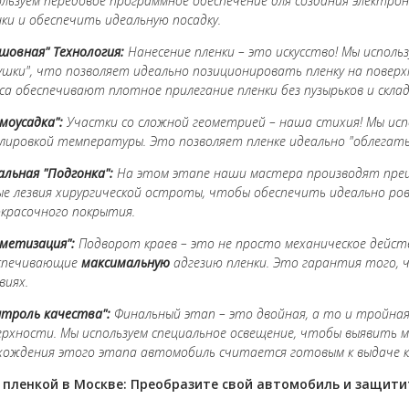
ользуем передовое программное обеспечение для создания электр
нки и обеспечить идеальную посадку.
сшовная" Технология:
Нанесение пленки – это искусство! Мы исполь
ушки", что позволяет идеально позиционировать пленку на поверх
сса обеспечивают плотное прилегание пленки без пузырьков и склад
моусадка":
Участки со сложной геометрией – наша стихия! Мы ис
улировкой температуры. Это позволяет пленке идеально "облегать"
альная "Подгонка":
На этом этапе наши мастера производят преци
ые лезвия хирургической остроты, чтобы обеспечить идеально ро
окрасочного покрытия.
рметизация":
Подворот краев – это не просто механическое действ
спечивающие
максимальную
адгезию пленки. Это гарантия того, 
виях.
нтроль качества":
Финальный этап – это двойная, а то и тройна
ерхности. Мы используем специальное освещение, чтобы выявить м
хождения этого этапа автомобиль считается готовым к выдаче к
 пленкой в Москве: Преобразите свой автомобиль и защити