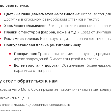
ниловая пленка:
Цветные глянцевые/матовые/сатиновые:
Используются для
Доступны в огромном разнообразии оттенков и текстур.
Хром/золото/хамелеон:
Более дорогие и сложные в нанесени
Пленки с текстурой (карбон, кожа и т.д.):
Создают имитацию
Рекламные пленки:
Используются для нанесения логотипов, н
Полиуретановая пленка (антигравийная):
Прозрачная:
Практически незаметна на кузове, предназн
других повреждений. Бывает глянцевой и матовой.
Более толстая и дорогая:
Обеспечивает более надежну
царапинах от нагрева.
 стоит обратиться к нам
краски Авто-Мото Союз предлагает своим клиентам такие преим
икризисные цены.
ытные и квалифицированные специалисты.
откие сроки.