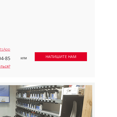
tsApp
НАПИШИТЕ НАМ
04-85
или
аться?