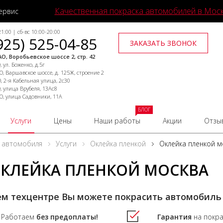
Качественная покраска автомобилей в Мос
ервис
1:00 | сб-вс 10:00-20:00
925) 525-04-85
ЗАКАЗАТЬ ЗВОНОК
О, Воробьевское шоссе 2, стр. 42
 ул. Боженко, д.5г
, Варшавское шоссе, д. 125Ж, строение 2
, 2-я Кабельная улица, 2с30
, улица Врубеля, 13Ас8
О, улица Садовники, 11А
БЛОГ
Услуги
Цены
Наши работы
Акции
Отзы
 автомобиля
Услуги
Оклейка пленкой
Оклейка пленкой м
КЛЕЙКА ПЛЕНКОЙ МОСКВА
ем техцентре Вы можете покрасить автомобиль
Работаем
без предоплаты!
Гарантия
на покр