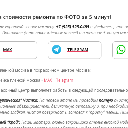
 стоимости ремонта по ФОТО за 5 минут!
е короткий звонок мастеру:
+7 (925) 525-0485
и убедитесь, что 
о
. Пришлите фото поврежденных частей и в течение 5 минут мас
MAX
TELEGRAM
пленкой москва в покрасочном центре Москва:
ейка пленкой москва -
MAX
|
Telegram
асочный центр выполняет работы в следующей последовательно
рургическая" Чистка:
На первом этапе мы проводим
полную
очистку
циальные обезжириватели, деликатную автоглину и, при необходим
льно гладкая, чистая поверхность, готовая к "приему" пленки. Ника
ный "Крой":
Наши мастера, словно закройщики ателье высокой моды