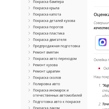
Покраска бампера
Покраска крыла
Оценка
Покраска капота
Покраска деталей кузова
Совершит
Покраска порогов
качеств
Покраска пластика
Покраска двигателя
Предпродажная подготовка
Ремонт вмятин
Покраска авто переходом
Оклейка 
Ремонт кузова
Окл
Ремонт царапин
Наш покр
Покраска сколов
Полировка авто
"Хи
Покраска иномарок и
спе
отечественных автомобилей
идеа
Подготовка авто к покраске
Точ
Покраска лаком