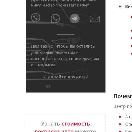
минут мастер произведет расчет
Ви
Нам важно, чтобы вы остались
довольные ремонтом и
посоветовали нас своим друзьям
и знакомым!
И давайте дружить!
Почему
Центр по
Ант
Узнать
стоимость
Оп
покраски авто
можете
Кор