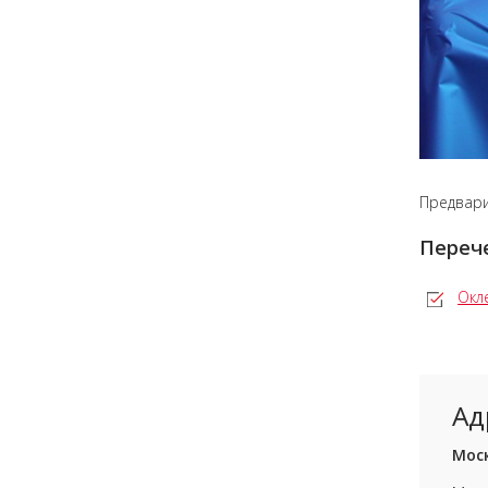
Предвари
Перече
Окл
Ад
Моск