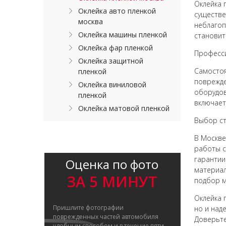
Оклейка 
Оклейка авто пленкой
существе
москва
неблагоп
Оклейка машины пленкой
становит
Оклейка фар пленкой
Професси
Оклейка защитной
Самостоя
пленкой
поврежде
Оклейка виниловой
оборудов
пленкой
включает
Оклейка матовой пленкой
Выбор ст
В Москве
работы с
гарантии
Оценка по фото
материал
ЗА 5 МИНУТ
подбор м
Оклейка 
Пришлите фотографии
но и над
поврежденных частей автомобиля
Доверьте
удобным способом и в течение пяти