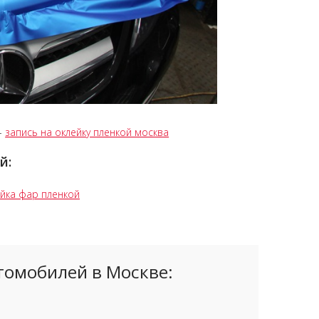
-
запись на оклейку пленкой москва
й:
йка фар пленкой
томобилей в Москве: