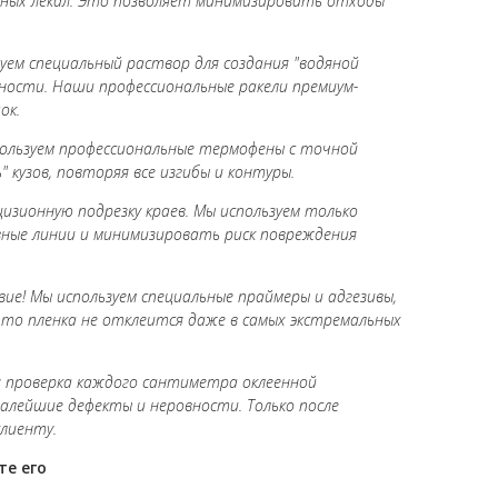
онных лекал. Это позволяет минимизировать отходы
зуем специальный раствор для создания "водяной
ности. Наши профессиональные ракели премиум-
ок.
пользуем профессиональные термофены с точной
 кузов, повторяя все изгибы и контуры.
зионную подрезку краев. Мы используем только
вные линии и минимизировать риск повреждения
ие! Мы используем специальные праймеры и адгезивы,
что пленка не отклеится даже в самых экстремальных
я проверка каждого сантиметра оклеенной
алейшие дефекты и неровности. Только после
лиенту.
те его