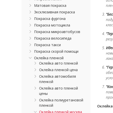
исп
Матовая покраска
пле
Эксклюзивная покраска
"Бе
Покраска фургона
под
кла
Покраска мотоцикла
Покраска микроавтобусов
"Тер
Покраска велосипеда
рег
Покраска такси
Иде
Покраска скорой помощи
нов
Оклейка пленкой
лак
Оклейка авто пленкой
"Ге
Оклейка пленкой цена
обе
Оклейка автомобиля
усло
пленкой
"Ко
Оклейка авто пленкой
пов
цены
про
Оклейка полиуретановой
пленкой
Оклейка
Оклейка пленкой москва