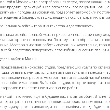
пленкой в Москве – это востребованная услуга, позволяющая не 
нно продлить срок службы его лакокрасочного покрытия. Большо
риятными погодными условиями, подвергает автомобили постоян
ся надежным барьером, защищающим от сколов, царапин, ультра
ональная оклейка – гарантия качества и долговечности
тельная оклейка пленкой может привести к некачественному резул
нию лакокрасочного покрытия. Поэтому важно обращаться к п
ание. Мастера выполнят работы аккуратно и качественно, гарант
 в себя подготовку поверхности автомобиля, нанесение пленки 
удии оклейки в Москве
 представлено множество студий, предлагающих услуги по оклейк
тудии, отзывы клиентов, используемые материалы и технологиче
 на выполненные работы. Не стоит гнаться за самой низкой ценой
ов и работе мастеров. Выбирайте студии, которые предлагают к
атериалов и качественное выполнение работ.
пленкой – это инвестиция в будущее вашего автомобиля. Это не 
ежная защита от негативных внешних факторов, позволяющая сох
 эту задачу профессионалам, и ваш автомобиль всегда будет выг