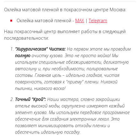
Оклейка матовой пленкой в покрасочном центре Москва:
Оклейка матовой пленкой -
MAX
|
Telegram
Наш покрасочный центр выполняет работы в следующей
последовательности:
"Хирургическая" Чистка:
На первом этапе мы проводим
полную
очистку кузова. Это не просто мойка! Мы
используем специальные обезжириватели, деликатную
автоглину и, при необходимости, полировальные
составы. Главная цель – идеально гладкая, чистая
поверхность, готовая к "приему" пленки. Никакой
пылинки, никакого воска!
Точный "Крой":
Наши мастера, словно закройщики
ателье высокой моды, скрупулезно измеряют каждый
элемент кузова. Мы используем передовое программное
обеспечение для создания электронных лекал. Это
позволяет минимизировать отходы пленки и
обеспечить идеальную посадку.