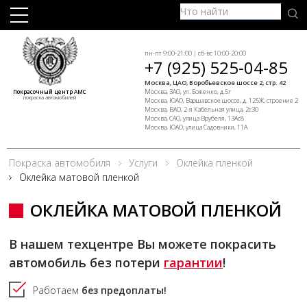
пн-пт 9:00-21:00 | сб-вс 10:00-20:00
+7 (925) 525-04-85
Москва, ЦАО, Воробьевское шоссе 2, стр. 42
Москва, ЗАО, ул. Боженко, д.5г
Покрасочный центр АМС
покраска автомобилей
Москва, ЮАО, Варшавское шоссе, д. 125Ж, строение 2
Москва, ВАО, 2-я Кабельная улица, 2с30
Москва, САО, улица Врубеля, 13Ас8
Москва, ЮАО, улица Садовники, 11А
Покраска автомобиля
Услуги
Оклейка пленкой
Оклейка матовой пленкой
ОКЛЕЙКА МАТОВОЙ ПЛЕНКОЙ
В нашем техцентре Вы можете покрасить
автомобиль без потери
гарантии
!
Работаем
без предоплаты!