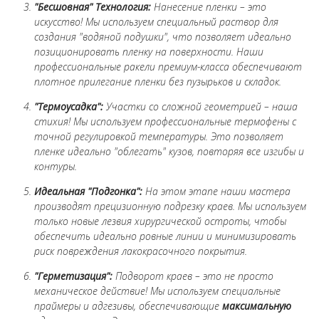
"Бесшовная" Технология:
Нанесение пленки – это
искусство! Мы используем специальный раствор для
создания "водяной подушки", что позволяет идеально
позиционировать пленку на поверхности. Наши
профессиональные ракели премиум-класса обеспечивают
плотное прилегание пленки без пузырьков и складок.
"Термоусадка":
Участки со сложной геометрией – наша
стихия! Мы используем профессиональные термофены с
точной регулировкой температуры. Это позволяет
пленке идеально "облегать" кузов, повторяя все изгибы и
контуры.
Идеальная "Подгонка":
На этом этапе наши мастера
производят прецизионную подрезку краев. Мы используем
только новые лезвия хирургической остроты, чтобы
обеспечить идеально ровные линии и минимизировать
риск повреждения лакокрасочного покрытия.
"Герметизация":
Подворот краев – это не просто
механическое действие! Мы используем специальные
праймеры и адгезивы, обеспечивающие
максимальную