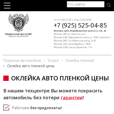
пн-пт 9:00-21:00 | сб-вс 10:00-20:00
+7 (925) 525-04-85
Москва, ЦАО, Воробьевское шоссе 2, стр. 42
Москва, ЗАО, ул. Боженко, д.5г
Покрасочный центр АМС
покраска автомобилей
Москва, ЮАО, Варшавское шоссе, д. 125Ж, строение 2
Москва, ВАО, 2-я Кабельная улица, 2с30
Москва, САО, улица Врубеля, 13Ас8
Москва, ЮАО, улица Садовники, 11А
Покраска автомобиля
Услуги
Оклейка пленкой
Оклейка авто пленкой цены
ОКЛЕЙКА АВТО ПЛЕНКОЙ ЦЕНЫ
В нашем техцентре Вы можете покрасить
автомобиль без потери
гарантии
!
Работаем
без предоплаты!