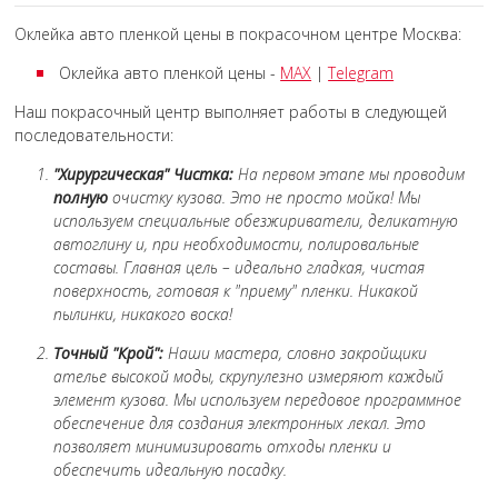
Оклейка авто пленкой цены в покрасочном центре Москва:
Оклейка авто пленкой цены -
MAX
|
Telegram
Наш покрасочный центр выполняет работы в следующей
последовательности:
"Хирургическая" Чистка:
На первом этапе мы проводим
полную
очистку кузова. Это не просто мойка! Мы
используем специальные обезжириватели, деликатную
автоглину и, при необходимости, полировальные
составы. Главная цель – идеально гладкая, чистая
поверхность, готовая к "приему" пленки. Никакой
пылинки, никакого воска!
Точный "Крой":
Наши мастера, словно закройщики
ателье высокой моды, скрупулезно измеряют каждый
элемент кузова. Мы используем передовое программное
обеспечение для создания электронных лекал. Это
позволяет минимизировать отходы пленки и
обеспечить идеальную посадку.