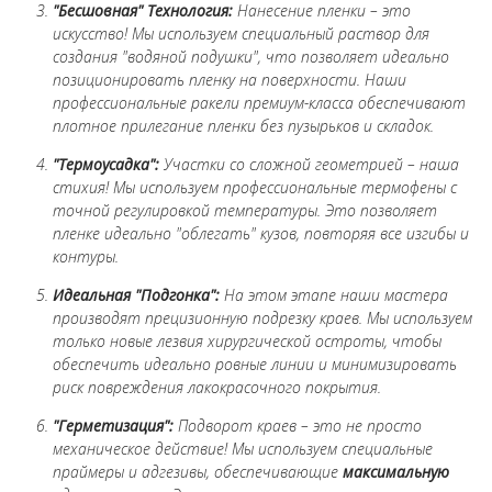
"Бесшовная" Технология:
Нанесение пленки – это
искусство! Мы используем специальный раствор для
создания "водяной подушки", что позволяет идеально
позиционировать пленку на поверхности. Наши
профессиональные ракели премиум-класса обеспечивают
плотное прилегание пленки без пузырьков и складок.
"Термоусадка":
Участки со сложной геометрией – наша
стихия! Мы используем профессиональные термофены с
точной регулировкой температуры. Это позволяет
пленке идеально "облегать" кузов, повторяя все изгибы и
контуры.
Идеальная "Подгонка":
На этом этапе наши мастера
производят прецизионную подрезку краев. Мы используем
только новые лезвия хирургической остроты, чтобы
обеспечить идеально ровные линии и минимизировать
риск повреждения лакокрасочного покрытия.
"Герметизация":
Подворот краев – это не просто
механическое действие! Мы используем специальные
праймеры и адгезивы, обеспечивающие
максимальную