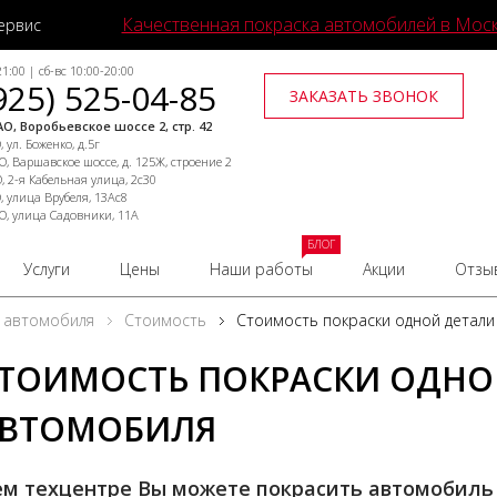
Качественная покраска автомобилей в Мос
ервис
1:00 | сб-вс 10:00-20:00
925) 525-04-85
ЗАКАЗАТЬ ЗВОНОК
О, Воробьевское шоссе 2, стр. 42
 ул. Боженко, д.5г
, Варшавское шоссе, д. 125Ж, строение 2
, 2-я Кабельная улица, 2с30
, улица Врубеля, 13Ас8
О, улица Садовники, 11А
БЛОГ
Услуги
Цены
Наши работы
Акции
Отзы
 автомобиля
Стоимость
Стоимость покраски одной детал
ТОИМОСТЬ ПОКРАСКИ ОДНО
ВТОМОБИЛЯ
ем техцентре Вы можете покрасить автомобиль