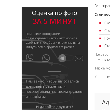
Все спра
Оценка по фото
Стоимос
ЗА 5 МИНУТ
Ско
Сре
Пришлите фотографии
Пок
поврежденных частей автомобиля
удобным способом и в течение пяти
Сто
минут мастер произведет расчет
Покрасоч
в Москве
Так же м
Качеств
Нам важно, чтобы вы остались
довольные ремонтом и
посоветовали нас своим друзьям
и знакомым!
Ад
И давайте дружить!