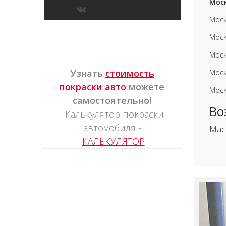
Моск
Моск
Моск
Моск
Узнать
стоимость
Моск
покраски авто
можете
Моск
самостоятельно!
Во
Калькулятор покраски
автомобиля -
Мас
КАЛЬКУЛЯТОР