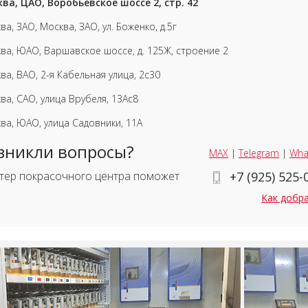
ва, ЦАО, Воробьевское шоссе 2, стр. 42
ва, ЗАО, Москва, ЗАО, ул. Боженко, д.5г
ва, ЮАО, Варшавское шоссе, д. 125Ж, строение 2
ва, ВАО, 2-я Кабельная улица, 2с30
ва, САО, улица Врубеля, 13Ас8
ва, ЮАО, улица Садовники, 11А
зникли вопросы?
MAX
|
Telegram
|
Wha
тер покрасочного центра поможет
+7 (925) 525-
Как добр