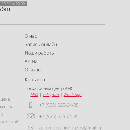
с 10:00 до 20:00
абот
О нас
Запись онлайн
Наши работы
Акции
а
а
Отзывы
Контакты
Покрасочный центр АМС
MAX
|
Telegram
|
WhatsApp
 цена
+7 (925) 525-04-85
м цена
 x
+7 (925) 525-04-85
покраской
automotounionkuzov@mail.ru