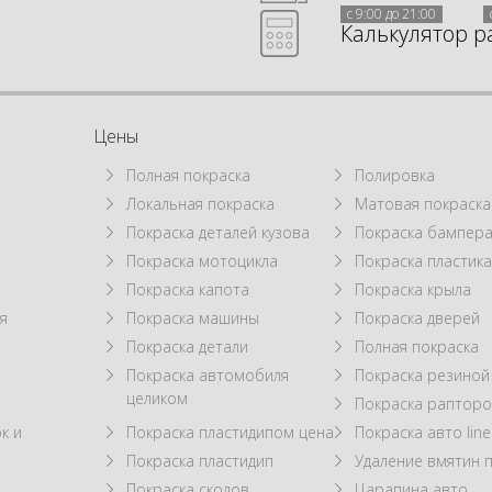
с 9:00 до 21:00
Калькулятор р
Цены
Полная покраска
Полировка
Локальная покраска
Матовая покраска
а
Покраска деталей кузова
Покраска бампер
Покраска мотоцикла
Покраска пластик
Покраска капота
Покраска крыла
я
Покраска машины
Покраска дверей
Покраска детали
Полная покраска
Покраска автомобиля
Покраска резиной
целиком
Покраска рапторо
к и
Покраска пластидипом цена
Покраска авто line
Покраска пластидип
Удаление вмятин 
Покраска сколов
Царапина авто