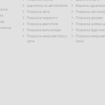
Царапина на автомобиле
Машина царапина
раска
Покраска авто
Покраска автомоб
ла
Покраска недорого
Покраска дешево
еда
Покраска двигателя
Покраска шлема ц
 помощи
Покраска велосипеда
Покраска фургона
Покраска микроавтобуса
Покраска микроав
цена
Цена