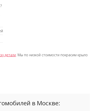
я
?
.
ей
ку детали
. Мы по низкой стоимости покрасим крыло
томобилей в Москве: