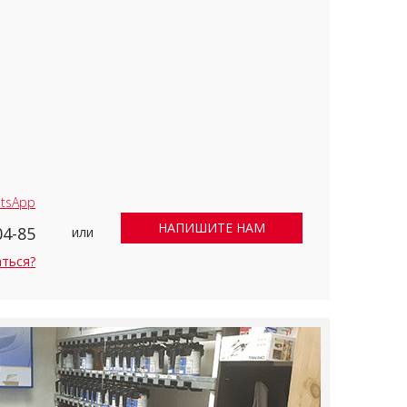
tsApp
НАПИШИТЕ НАМ
04-85
или
аться?