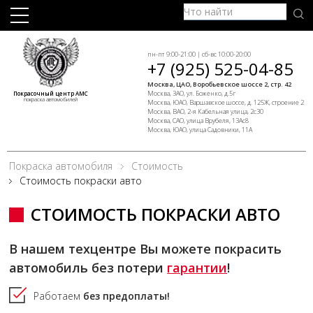
пн-пт 9:00-21:00 | сб-вс 10:00-20:00
+7 (925) 525-04-85
Москва, ЦАО, Воробьевское шоссе 2, стр. 42
Москва, ЗАО, ул. Боженко, д.5г
Покрасочный центр АМС
покраска автомобилей
Москва, ЮАО, Варшавское шоссе, д. 125Ж, строение 2
Москва, ВАО, 2-я Кабельная улица, 2с30
Москва, САО, улица Врубеля, 13Ас8
Москва, ЮАО, улица Садовники, 11А
Покраска автомобиля
Стоимость
Стоимость покраски авто
СТОИМОСТЬ ПОКРАСКИ АВТО
В нашем техцентре Вы можете покрасить
автомобиль без потери
гарантии
!
Работаем
без предоплаты!