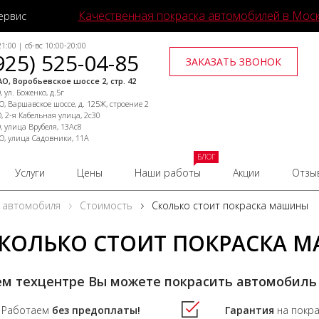
Качественная покраска автомобилей в Мос
ервис
1:00 | сб-вс 10:00-20:00
925) 525-04-85
ЗАКАЗАТЬ ЗВОНОК
О, Воробьевское шоссе 2, стр. 42
 ул. Боженко, д.5г
, Варшавское шоссе, д. 125Ж, строение 2
, 2-я Кабельная улица, 2с30
, улица Врубеля, 13Ас8
О, улица Садовники, 11А
БЛОГ
Услуги
Цены
Наши работы
Акции
Отзы
 автомобиля
Стоимость
Сколько стоит покраска машины
КОЛЬКО СТОИТ ПОКРАСКА 
ем техцентре Вы можете покрасить автомобиль
Работаем
без предоплаты!
Гарантия
на покр