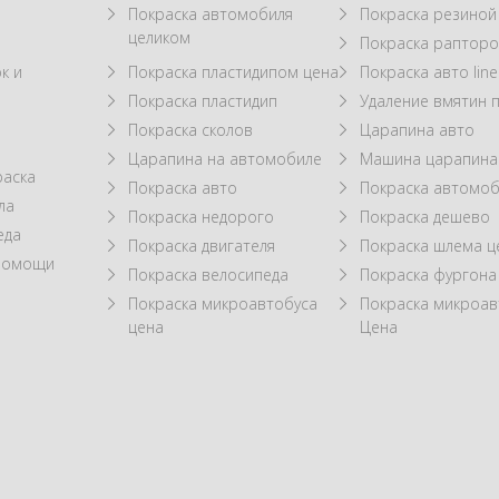
Покраска автомобиля
Покраска резиной
целиком
Покраска рапторо
к и
Покраска пластидипом цена
Покраска авто line
Покраска пластидип
Удаление вмятин 
Покраска сколов
Царапина авто
Царапина на автомобиле
Машина царапина
раска
Покраска авто
Покраска автомоб
ла
Покраска недорого
Покраска дешево
еда
Покраска двигателя
Покраска шлема ц
 помощи
Покраска велосипеда
Покраска фургона
Покраска микроавтобуса
Покраска микроав
цена
Цена