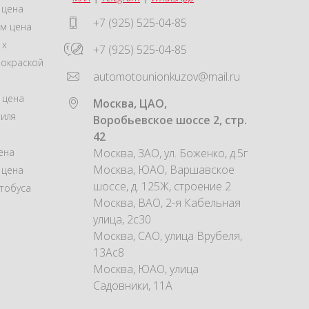
 цена
+7 (925) 525-04-85
м цена
 x
+7 (925) 525-04-85
покраской
automotounionkuzov@mail.ru
 цена
Москва, ЦАО,
иля
Воробьевское шоссе 2, стр.
42
ена
Москва, ЗАО, ул. Боженко, д.5г
Москва, ЮАО, Варшавское
 цена
шоссе, д. 125Ж, строение 2
тобуса
Москва, ВАО, 2-я Кабельная
улица, 2с30
Москва, САО, улица Врубеля,
13Ас8
Москва, ЮАО, улица
Садовники, 11А