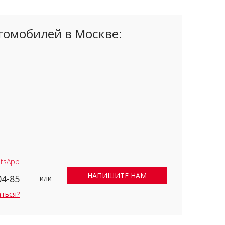
томобилей в Москве:
tsApp
НАПИШИТЕ НАМ
04-85
или
аться?