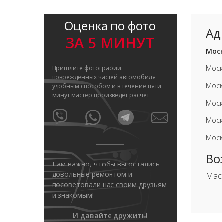
Оценка по фото
Ад
ЗА 5 МИНУТ
Моск
Моск
Пришлите фотографии
поврежденных частей автомобиля
Моск
удобным способом и в течение пяти
минут мастер произведет расчет
Моск
Моск
Моск
Во
Нам важно, чтобы вы остались
довольные ремонтом и
Мас
посоветовали нас своим друзьям
и знакомым!
И давайте дружить!