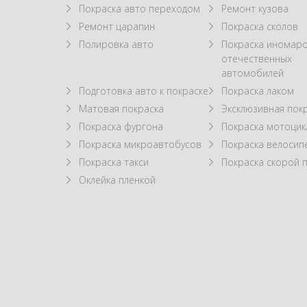
Покраска авто переходом
Ремонт кузова
Ремонт царапин
Покраска сколов
Полировка авто
Покраска иномаро
отечественных
автомобилей
Подготовка авто к покраске
Покраска лаком
Матовая покраска
Эксклюзивная пок
Покраска фургона
Покраска мотоцик
Покраска микроавтобусов
Покраска велосип
Покраска такси
Покраска скорой
Оклейка пленкой