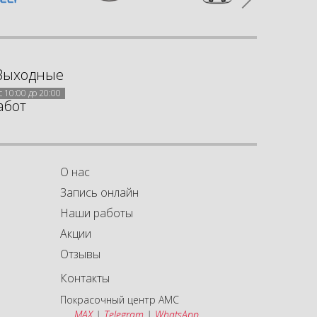
Выходные
с 10:00 до 20:00
абот
О нас
Запись онлайн
Наши работы
Акции
а
а
Отзывы
Контакты
Покрасочный центр АМС
MAX
|
Telegram
|
WhatsApp