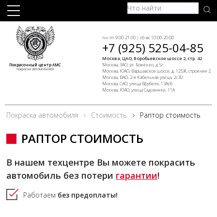
пн-пт 9:00-21:00 | сб-вс 10:00-20:00
+7 (925) 525-04-85
Москва, ЦАО, Воробьевское шоссе 2, стр. 42
Москва, ЗАО, ул. Боженко, д.5г
Покрасочный центр АМС
покраска автомобилей
Москва, ЮАО, Варшавское шоссе, д. 125Ж, строение 2
Москва, ВАО, 2-я Кабельная улица, 2с30
Москва, САО, улица Врубеля, 13Ас8
Москва, ЮАО, улица Садовники, 11А
Покраска автомобиля
Стоимость
Раптор стоимость
РАПТОР СТОИМОСТЬ
В нашем техцентре Вы можете покрасить
автомобиль без потери
гарантии
!
Работаем
без предоплаты!