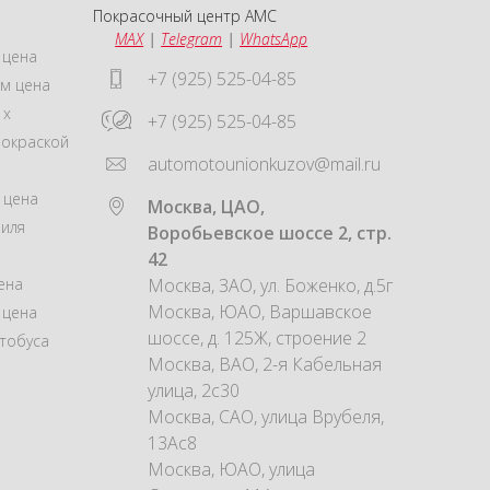
Покрасочный центр АМС
MAX
|
Telegram
|
WhatsApp
 цена
+7 (925) 525-04-85
м цена
 x
+7 (925) 525-04-85
покраской
automotounionkuzov@mail.ru
 цена
Москва, ЦАО,
иля
Воробьевское шоссе 2, стр.
42
ена
Москва, ЗАО, ул. Боженко, д.5г
Москва, ЮАО, Варшавское
 цена
шоссе, д. 125Ж, строение 2
тобуса
Москва, ВАО, 2-я Кабельная
улица, 2с30
Москва, САО, улица Врубеля,
13Ас8
Москва, ЮАО, улица