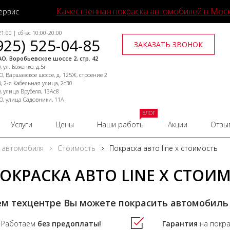
Качественная покраска автомобилей в Мос
ервис
1:00 | сб-вс 10:00-20:00
925) 525-04-85
ЗАКАЗАТЬ ЗВОНОК
О, Воробьевское шоссе 2, стр. 42
 ул. Боженко, д.5г
, Варшавское шоссе, д. 125Ж, строение 2
, 2-я Кабельная улица, 2с30
, улица Врубеля, 13Ас8
О, улица Садовники, 11А
БЛОГ
Услуги
Цены
Наши работы
Акции
Отзы
 автомобиля
Стоимость
Покраска авто line x стоимость
ОКРАСКА АВТО LINE X СТОИ
ем техцентре Вы можете покрасить автомобиль
Работаем
без предоплаты!
Гарантия
на покр