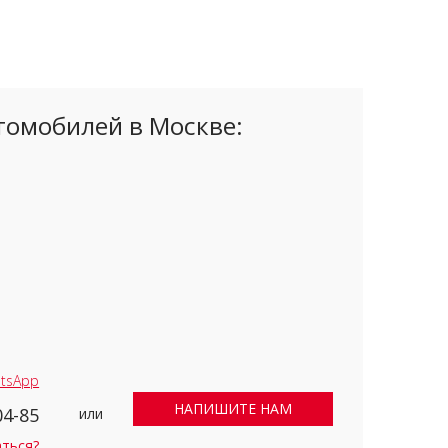
томобилей в Москве:
tsApp
НАПИШИТЕ НАМ
04-85
или
аться?