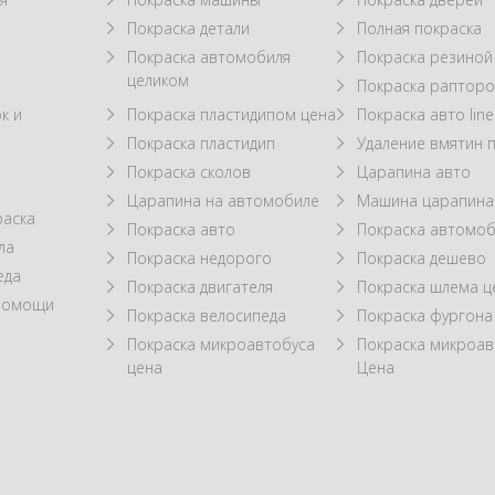
Покраска детали
Полная покраска
Покраска автомобиля
Покраска резиной
целиком
Покраска рапторо
к и
Покраска пластидипом цена
Покраска авто line
Покраска пластидип
Удаление вмятин 
Покраска сколов
Царапина авто
Царапина на автомобиле
Машина царапина
раска
Покраска авто
Покраска автомоб
ла
Покраска недорого
Покраска дешево
еда
Покраска двигателя
Покраска шлема ц
 помощи
Покраска велосипеда
Покраска фургона
Покраска микроавтобуса
Покраска микроав
цена
Цена