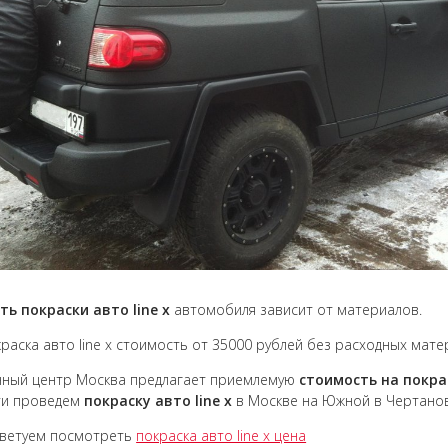
ь покраски авто line x
автомобиля зависит от материалов.
раска авто line x стоимость от 35000 рублей без расходных мат
чный центр Москва предлагает приемлемую
стоимость на покрас
ти проведем
покраску авто line x
в Москве на Южной в Чертано
оветуем посмотреть
покраска авто line x цена