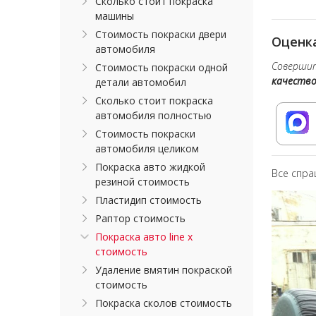
Сколько стоит покраска
машины
Стоимость покраски двери
Оценка
автомобиля
Совершит
Стоимость покраски одной
качеств
детали автомобил
Сколько стоит покраска
автомобиля полностью
Стоимость покраски
автомобиля целиком
Покраска авто жидкой
Все спра
резиной стоимость
Пластидип стоимость
Раптор стоимость
Покраска авто line x
стоимость
Удаление вмятин покраской
стоимость
Покраска сколов стоимость