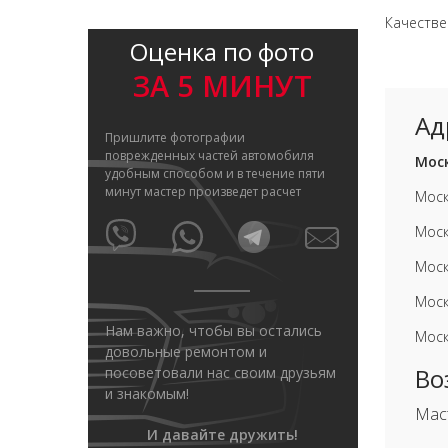
Качеств
Оценка по фото
ЗА 5 МИНУТ
Ад
Пришлите фотографии
поврежденных частей автомобиля
Моск
удобным способом и в течение пяти
минут мастер произведет расчет
Моск
Моск
Моск
Моск
Нам важно, чтобы вы остались
Моск
довольные ремонтом и
Во
посоветовали нас своим друзьям
и знакомым!
Мас
И давайте дружить!