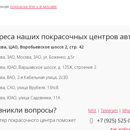
енная
покраска line x в москве
реса наших покрасочных центров ав
ва, ЦАО, Воробьевское шоссе 2, стр. 42
ва, ЗАО, Москва, ЗАО, ул. Боженко, д.5г
ва, ЮАО, Варшавское шоссе, д. 125Ж, строение 2
ва, ВАО, 2-я Кабельная улица, 2с30
ва, САО, улица Врубеля, 13Ас8
ва, ЮАО, улица Садовники, 11А
зникли вопросы?
MAX
|
Telegram
|
Wha
тер покрасочного центра поможет
+7 (925) 525-
Как добр