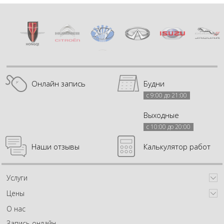
Онлайн запись
Будни
с 9:00 до 21:00
Выходные
с 10:00 до 20:00
Наши отзывы
Калькулятор работ
Услуги
Цены
О нас
Запись онлайн