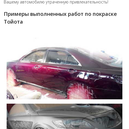
Вашему автомобилю утраченную привлекательность!
Примеры выполненных работ по покраске
Тойота