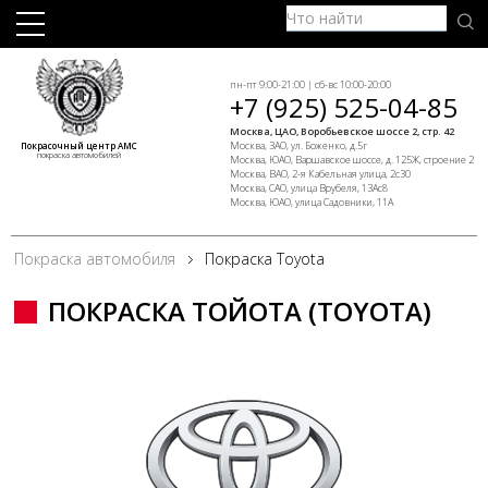
пн-пт 9:00-21:00 | сб-вс 10:00-20:00
+7 (925) 525-04-85
Москва, ЦАО, Воробьевское шоссе 2, стр. 42
Москва, ЗАО, ул. Боженко, д.5г
Покрасочный центр АМС
покраска автомобилей
Москва, ЮАО, Варшавское шоссе, д. 125Ж, строение 2
Москва, ВАО, 2-я Кабельная улица, 2с30
Москва, САО, улица Врубеля, 13Ас8
Москва, ЮАО, улица Садовники, 11А
Покраска автомобиля
Покраска Toyota
ПОКРАСКА ТОЙОТА (TOYOTA)