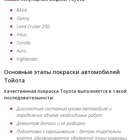
RAV4;
Camry;
Land Cruiser 200;
Hilux;
Corolla;
Auris;
Highlander.
Основные этапы покраски автомобилей
Тойота
Качественная покраска Toyota выполняется в такой
последовательности:
Диагностика состояния кузова автомобиля и
определение объёма необходимых работ
Демонтаж детали и её разборка
Подготовка к окрашиванию – деталь тщательно
моется, обезжиривается, удаляются очаги коррозии,