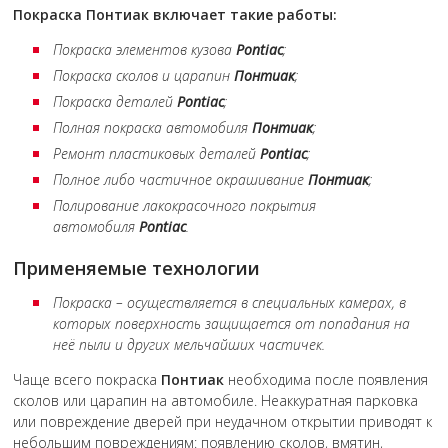
Покраска
Понтиак
включает такие работы:
Покраска элементов кузова
Pontiac
;
Покраска сколов и царапин
Понтиак
;
Покраска деталей
Pontiac
;
Полная покраска автомобиля
Понтиак
;
Ремонт пластиковых деталей
Pontiac
;
Полное либо частичное окрашивание
Понтиак
;
Полирование лакокрасочного покрытия
автомобиля
Pontiac
.
Применяемые технологии
Покраска – осуществляется в специальных камерах, в
которых поверхность защищается от попадания на
неё пыли и других мельчайших частичек.
Чаще всего покраска
Понтиак
необходима после появления
сколов или царапин на автомобиле. Неаккуратная парковка
или повреждение дверей при неудачном открытии приводят к
небольшим повреждениям: появлению сколов, вмятин,