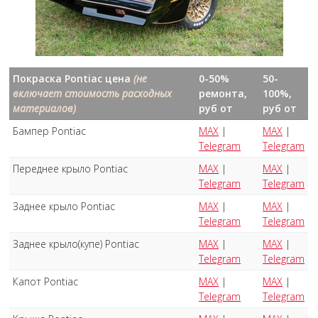
Покраска Pontiac цена
(не
0-50%
50-
включает стоимость расходных
ремонта,
100%,
материалов)
руб от
руб от
Бампер Pontiac
MAX
|
MAX
|
Telegram
Telegram
Переднее крыло Pontiac
MAX
|
MAX
|
Telegram
Telegram
Заднее крыло Pontiac
MAX
|
MAX
|
Telegram
Telegram
Заднее крыло(купе) Pontiac
MAX
|
MAX
|
Telegram
Telegram
Капот Pontiac
MAX
|
MAX
|
Telegram
Telegram