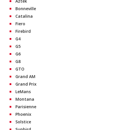
Aztek
Bonneville
Catalina
Fiero
Firebird
G4
G5
G6
G8
GTO
Grand AM
Grand Prix
LeMans
Montana
Parisienne
Phoenix
Solstice
Sunbird