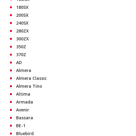
180SX
200SX
240SX
280ZX
300ZX
350Z
370Z
AD
Almera
Almera Classic
Almera Tino
Altima
Armada
Avenir
Bassara
BE-1
Bluebird