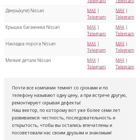
Telegram
Telegram
Дверь(купе) Nissan
MAX
|
MAX
|
Telegram
Telegram
Крышка багажника Nissan
MAX
|
MAX
|
Telegram
Telegram
Накладка порога Nissan
MAX
|
MAX
|
Telegram
Telegram
Мелкие детали Nissan
MAX
|
MAX
|
Telegram
Telegram
Почти все компании темнят со сроками и по
телефону называют одну цену, а при встрече другую,
ремонтируют скрывая дефекты!
Наш вектор, по которому вот уже более семи лет
развиваемся: честность, последовательность и
открытость, чтобы вы остались впечатлены и
посоветовали нас своим друзьям и знакомым!