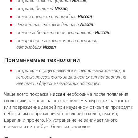
Покраска сколов и царапин
Ниссан
;
Покраска деталей
Nissan
;
Полная покраска автомобиля
Ниссан
;
Ремонт пластиковых деталей
Nissan
;
Полное либо частичное окрашивание
Ниссан
;
Полирование лакокрасочного покрытия
автомобиля
Nissan
.
Применяемые технологии
Покраска – осуществляется в специальных камерах, в
которых поверхность защищается от попадания на
неё пыли и других мельчайших частичек.
Чаще всего покраска
Ниссан
необходима после появления
сколов или царапин на автомобиле. Неаккуратная парковка
или повреждение дверей при неудачном открытии приводят к
небольшим повреждениям: появлению сколов, вмятин,
царапин и прочего. Их устранение не занимает много
времени и не требует больших расходов.