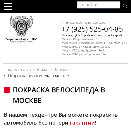
пн-пт 9:00-21:00 | сб-вс 10:00-20:00
+7 (925) 525-04-85
Москва, ЦАО, Воробьевское шоссе 2, стр. 42
Москва, ЗАО, ул. Боженко, д.5г
Покрасочный центр АМС
покраска автомобилей
Москва, ЮАО, Варшавское шоссе, д. 125Ж, строение 2
Москва, ВАО, 2-я Кабельная улица, 2с30
Москва, САО, улица Врубеля, 13Ас8
Москва, ЮАО, улица Садовники, 11А
Покраска автомобиля
Москва
Покраска велосипеда в москве
ПОКРАСКА ВЕЛОСИПЕДА В
МОСКВЕ
В нашем техцентре Вы можете покрасить
автомобиль без потери
гарантии
!