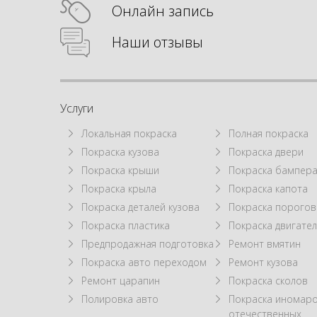
Онлайн запись
Наши отзывы
Услуги
Локальная покраска
Полная покраска
Покраска кузова
Покраска двери
Покраска крыши
Покраска бампер
Покраска крыла
Покраска капота
Покраска деталей кузова
Покраска порогов
Покраска пластика
Покраска двигател
Предпродажная подготовка
Ремонт вмятин
Покраска авто переходом
Ремонт кузова
Ремонт царапин
Покраска сколов
Полировка авто
Покраска иномаро
отечественных