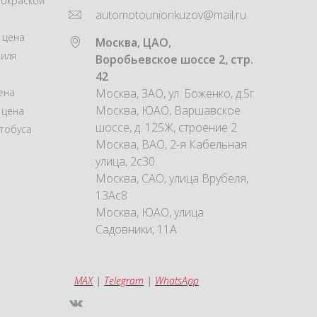
покраской
automotounionkuzov@mail.ru
 цена
Москва, ЦАО,
иля
Воробьевское шоссе 2, стр.
42
ена
Москва, ЗАО, ул. Боженко, д.5г
Москва, ЮАО, Варшавское
 цена
шоссе, д. 125Ж, строение 2
тобуса
Москва, ВАО, 2-я Кабельная
улица, 2с30
Москва, САО, улица Врубеля,
13Ас8
Москва, ЮАО, улица
Садовники, 11А
MAX
|
Telegram
|
WhatsApp