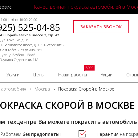
Качественная покраска автомобилей в Мос
ервис
1:00 | сб-вс 10:00-20:00
925) 525-04-85
ЗАКАЗАТЬ ЗВОНОК
О, Воробьевское шоссе 2, стр. 42
 ул. Боженко, д.5г
, Варшавское шоссе, д. 125Ж, строение 2
, 2-я Кабельная улица, 2с30
, улица Врубеля, 13Ас8
О, улица Садовники, 11А
БЛОГ
Услуги
Цены
Наши работы
Акции
Отзы
 автомобиля
Москва
Покраска Скорой в Москве
ОКРАСКА СКОРОЙ В МОСКВ
ем техцентре Вы можете покрасить автомобиль
Работаем
без предоплаты!
Гарантия
на покр