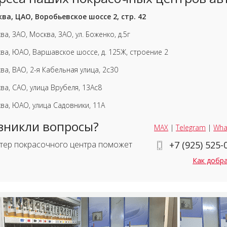
ва, ЦАО, Воробьевское шоссе 2, стр. 42
ва, ЗАО, Москва, ЗАО, ул. Боженко, д.5г
ва, ЮАО, Варшавское шоссе, д. 125Ж, строение 2
ва, ВАО, 2-я Кабельная улица, 2с30
ва, САО, улица Врубеля, 13Ас8
ва, ЮАО, улица Садовники, 11А
зникли вопросы?
MAX
|
Telegram
|
Wha
тер покрасочного центра поможет
+7 (925) 525-
Как добр