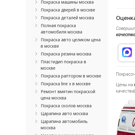
Покраска машины москва
Покраска дверей в москве
Оценка
Покраска деталей москва
Полная покраска
Совершит
автомобиля москва
качеств
Покраска авто целиком цена
в москве
Покраска резина москва
Пластидип покраска в
москве
Покрасо
Покраска раптором в москве
Покраска line x в москве
Цены на
качества
Ремонт вмятин покраской
цена москва
Покраска сколов москва
Царапина авто москва
Царапина автомобиль
москва