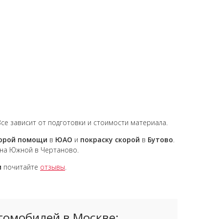
 Все зависит от подготовки и стоимости материала.
корой помощи
в
ЮАО
и
покраску скорой
в
Бутово
.
на Южной в Чертаново.
и
почитайте
отзывы
.
томобилей в Москве: