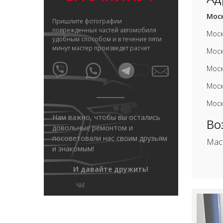
Моск
Пришлите фотографии
поврежденных частей автомобиля
Моск
удобным способом и в течение пяти
минут мастер произведет расчет
Моск
Моск
Моск
Моск
Нам важно, чтобы вы остались
Во
довольные ремонтом и
посоветовали нас своим друзьям
Мас
и знакомым!
И давайте дружить!