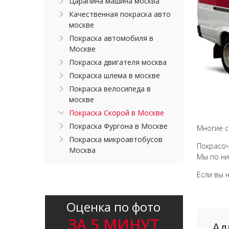
Царапина машина москва
Качественная покраска авто
москве
Покраска автомобиля в
Москве
Покраска двигателя москва
Покраска шлема в москве
Покраска велосипеда в
москве
Покраска Скорой в Москве
Покраска Фургона в Москве
Многие с
Покраска микроавтобусов
Покрасоч
Москва
Мы по ни
Если вы 
Оценка по фото
ЗА 5 МИНУТ
Ад