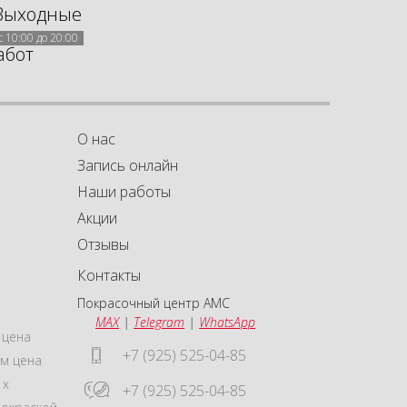
Выходные
с 10:00 до 20:00
абот
О нас
Запись онлайн
Наши работы
Акции
а
а
Отзывы
Контакты
Покрасочный центр АМС
MAX
|
Telegram
|
WhatsApp
 цена
+7 (925) 525-04-85
м цена
 x
+7 (925) 525-04-85