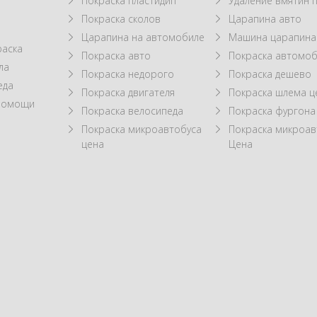
Покраска пластидип
Удаление вмятин 
Покраска сколов
Царапина авто
Царапина на автомобиле
Машина царапина
раска
Покраска авто
Покраска автомоб
ла
Покраска недорого
Покраска дешево
еда
Покраска двигателя
Покраска шлема ц
 помощи
Покраска велосипеда
Покраска фургона
Покраска микроавтобуса
Покраска микроав
цена
Цена