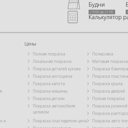
Будни
с 9:00 до 21:00
Калькулятор р
Цены
Полная покраска
Полировка
Локальная покраска
Матовая покраска
а
Покраска деталей кузова
Покраска бампер
Покраска мотоцикла
Покраска пластик
Покраска капота
Покраска крыла
я
Покраска машины
Покраска дверей
Покраска детали
Полная покраска
Покраска автомобиля
Покраска резиной
целиком
Покраска рапторо
к и
Покраска пластидипом цена
Покраска авто line