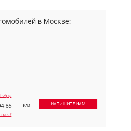
томобилей в Москве:
tsApp
НАПИШИТЕ НАМ
04-85
или
аться?