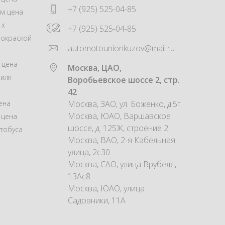
+7 (925) 525-04-85
м цена
 x
+7 (925) 525-04-85
покраской
automotounionkuzov@mail.ru
 цена
Москва, ЦАО,
иля
Воробьевское шоссе 2, стр.
42
ена
Москва, ЗАО, ул. Боженко, д.5г
Москва, ЮАО, Варшавское
 цена
шоссе, д. 125Ж, строение 2
тобуса
Москва, ВАО, 2-я Кабельная
улица, 2с30
Москва, САО, улица Врубеля,
13Ас8
Москва, ЮАО, улица
Садовники, 11А