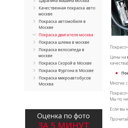
Царапина машина москва
Качественная покраска авто
москве
Покраска автомобиля в
Москве
Покраска двигателя москва
Покраска шлема в москве
Покрасо
Покраска велосипеда в
москве
Цены на
Покраска Скорой в Москве
качества
Покраска Фургона в Москве
По
Покраска микроавтобусов
Многие с
Москва
Покрасоч
Мы по ни
Если вы 
Оценка по фото
Прочитай
ЗА 5 МИНУТ