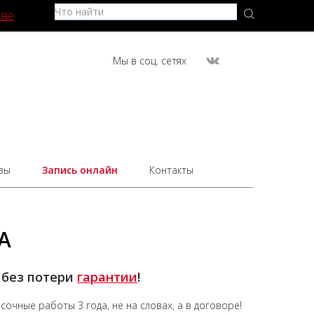
кве
Мы в соц. сетях
вы
Запись онлайн
Контакты
А
 без потери
гарантии
!
асочные работы
3 года,
не на словах, а в договоре!