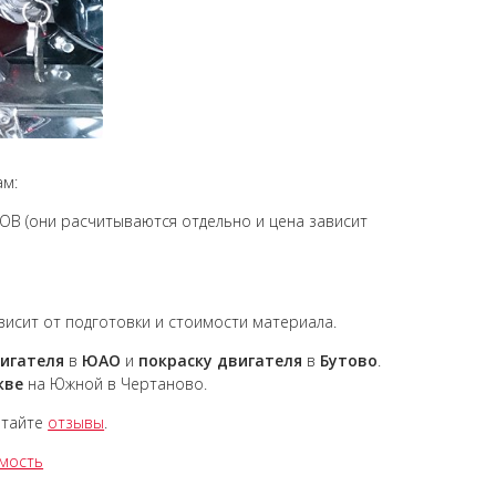
ам:
 (они расчитываются отдельно и цена зависит
ависит от подготовки и стоимости материала.
игателя
в
ЮАО
и
покраску
двигателя
в
Бутово
.
кве
на Южной в Чертаново.
тайте
отзывы
.
имость