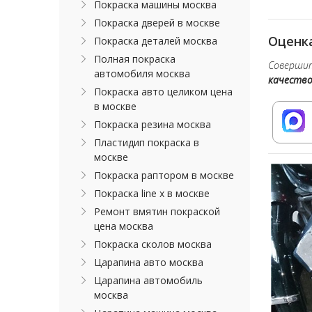
Покраска машины москва
Покраска дверей в москве
Оценка
Покраска деталей москва
Полная покраска
Совершит
автомобиля москва
качеств
Покраска авто целиком цена
в москве
Покраска резина москва
Пластидип покраска в
москве
Покраска раптором в москве
Покраска line x в москве
Ремонт вмятин покраской
цена москва
Покраска сколов москва
Царапина авто москва
Царапина автомобиль
москва