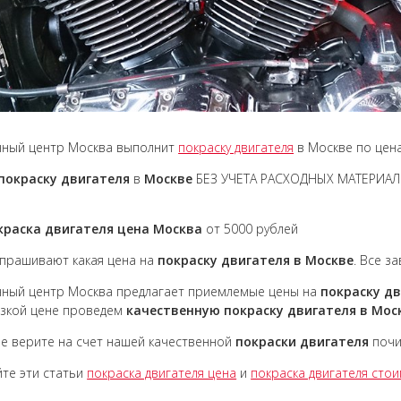
чный центр Москва выполнит
покраску двигателя
в Москве по цен
покраску двигателя
в
Москве
БЕЗ УЧЕТА РАСХОДНЫХ МАТЕРИАЛОВ
)
краска двигателя цена Москва
от 5000 рублей
прашивают какая цена на
покраску двигателя в Москве
. Все з
ный центр Москва предлагает приемлемые цены на
покраску
дв
зкой цене проведем
качественную покраску
двигателя
в Мос
не верите на счет нашей качественной
покраски
двигателя
почи
те эти статьи
покраска двигателя цена
и
покраска двигателя сто