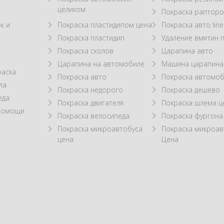
целиком
Покраска рапторо
к и
Покраска пластидипом цена
Покраска авто line
Покраска пластидип
Удаление вмятин 
Покраска сколов
Царапина авто
Царапина на автомобиле
Машина царапина
раска
Покраска авто
Покраска автомоб
ла
Покраска недорого
Покраска дешево
еда
Покраска двигателя
Покраска шлема ц
 помощи
Покраска велосипеда
Покраска фургона
Покраска микроавтобуса
Покраска микроав
цена
Цена