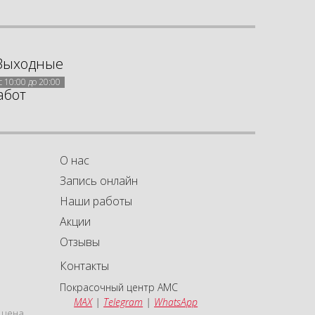
Выходные
с 10:00 до 20:00
абот
О нас
Запись онлайн
Наши работы
Акции
а
а
Отзывы
Контакты
Покрасочный центр АМС
MAX
|
Telegram
|
WhatsApp
 цена