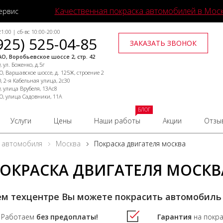
Качественная покраска автомобилей в Мос
ервис
1:00 | сб-вс 10:00-20:00
925) 525-04-85
ЗАКАЗАТЬ ЗВОНОК
О, Воробьевское шоссе 2, стр. 42
 ул. Боженко, д.5г
, Варшавское шоссе, д. 125Ж, строение 2
, 2-я Кабельная улица, 2с30
, улица Врубеля, 13Ас8
О, улица Садовники, 11А
БЛОГ
Услуги
Цены
Наши работы
Акции
Отзы
 автомобиля
Москва
Покраска двигателя москва
ОКРАСКА ДВИГАТЕЛЯ МОСКВ
ем техцентре Вы можете покрасить автомобиль
Работаем
без предоплаты!
Гарантия
на покр