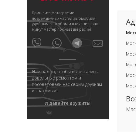
Пришлите фотографии
поврежденных частей автомобиля
Ад
удобным способом и в течение пяти
минут мастер произведет расчет
Моск
Моск
Моск
Моск
Нам важно, чтобы вы остались
Моск
довольные ремонтом и
посоветовали нас своим друзьям
Моск
и знакомым!
Во
И давайте дружить!
Мас