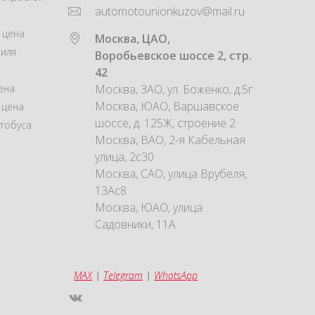
automotounionkuzov@mail.ru
 цена
Москва, ЦАО,
иля
Воробьевское шоссе 2, стр.
42
ена
Москва, ЗАО, ул. Боженко, д.5г
Москва, ЮАО, Варшавское
 цена
шоссе, д. 125Ж, строение 2
тобуса
Москва, ВАО, 2-я Кабельная
улица, 2с30
Москва, САО, улица Врубеля,
13Ас8
Москва, ЮАО, улица
Садовники, 11А
MAX
|
Telegram
|
WhatsApp