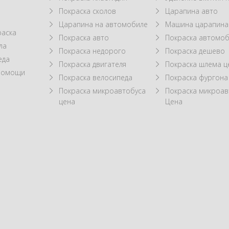
Покраска сколов
Царапина авто
Царапина на автомобиле
Машина царапина
раска
Покраска авто
Покраска автомоб
ла
Покраска недорого
Покраска дешево
еда
Покраска двигателя
Покраска шлема ц
 помощи
Покраска велосипеда
Покраска фургона
Покраска микроавтобуса
Покраска микроав
цена
Цена