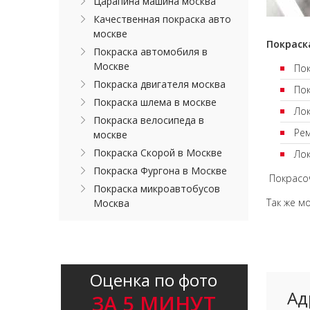
Царапина машина москва
Качественная покраска авто
москве
Покраск
Покраска автомобиля в
Москве
Пок
Покраска двигателя москва
Пок
Покраска шлема в москве
Лок
Покраска велосипеда в
Рем
москве
Покраска Скорой в Москве
Лок
Покраска Фургона в Москве
Покрасоч
Покраска микроавтобусов
Так же м
Москва
Оценка по фото
Ад
ЗА 5 МИНУТ