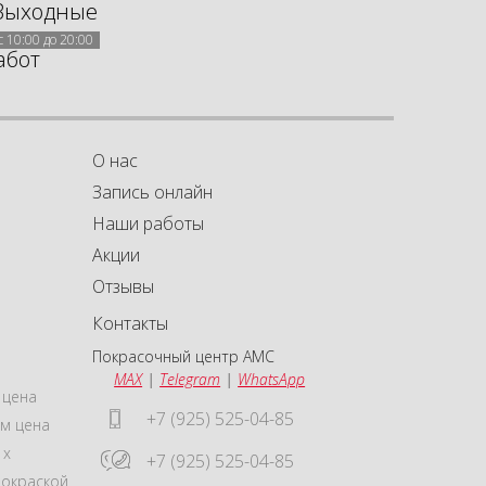
Выходные
с 10:00 до 20:00
абот
О нас
Запись онлайн
Наши работы
Акции
а
а
Отзывы
Контакты
Покрасочный центр АМС
MAX
|
Telegram
|
WhatsApp
 цена
+7 (925) 525-04-85
м цена
 x
+7 (925) 525-04-85
покраской