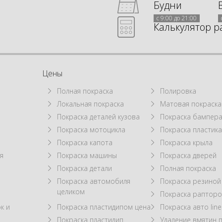
Будни
с 9:00 до 21:00
Калькулятор р
Цены
Полная покраска
Полировка
Локальная покраска
Матовая покраска
а
Покраска деталей кузова
Покраска бампер
Покраска мотоцикла
Покраска пластик
Покраска капота
Покраска крыла
я
Покраска машины
Покраска дверей
Покраска детали
Полная покраска
Покраска автомобиля
Покраска резиной
целиком
Покраска рапторо
к и
Покраска пластидипом цена
Покраска авто line
Покраска пластидип
Удаление вмятин 