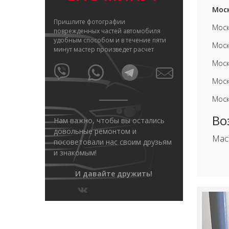
Моск
Пришлите фотографии
Моск
поврежденных частей автомобиля
удобным способом и в течение пяти
Моск
минут мастер произведет расчет
Моск
Моск
Моск
Во
Нам важно, чтобы вы остались
довольные ремонтом и
Мас
посоветовали нас своим друзьям
и знакомым!
И давайте дружить!