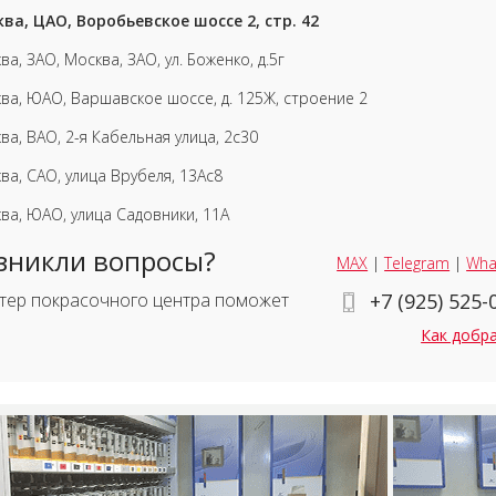
ва, ЦАО, Воробьевское шоссе 2, стр. 42
ва, ЗАО, Москва, ЗАО, ул. Боженко, д.5г
ва, ЮАО, Варшавское шоссе, д. 125Ж, строение 2
ва, ВАО, 2-я Кабельная улица, 2с30
ва, САО, улица Врубеля, 13Ас8
ва, ЮАО, улица Садовники, 11А
зникли вопросы?
MAX
|
Telegram
|
Wha
тер покрасочного центра поможет
+7 (925) 525-
Как добр