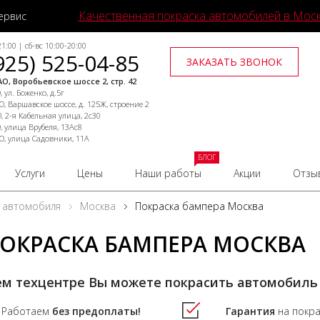
Качественная покраска автомобилей в Мос
ервис
1:00 | сб-вс 10:00-20:00
925) 525-04-85
ЗАКАЗАТЬ ЗВОНОК
О, Воробьевское шоссе 2, стр. 42
 ул. Боженко, д.5г
, Варшавское шоссе, д. 125Ж, строение 2
, 2-я Кабельная улица, 2с30
, улица Врубеля, 13Ас8
О, улица Садовники, 11А
БЛОГ
Услуги
Цены
Наши работы
Акции
Отзы
 автомобиля
Москва
Покраска бампера Москва
ОКРАСКА БАМПЕРА МОСКВА
ем техцентре Вы можете покрасить автомобиль
Работаем
без предоплаты!
Гарантия
на покр