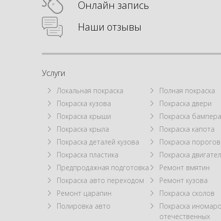
Онлайн запись
Наши отзывы
Услуги
Локальная покраска
Полная покраска
Покраска кузова
Покраска двери
Покраска крыши
Покраска бампер
Покраска крыла
Покраска капота
Покраска деталей кузова
Покраска порогов
Покраска пластика
Покраска двигател
Предпродажная подготовка
Ремонт вмятин
Покраска авто переходом
Ремонт кузова
Ремонт царапин
Покраска сколов
Полировка авто
Покраска иномаро
отечественных