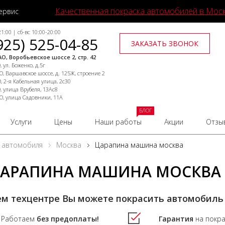
Качественная покраска автомобилей в Мос
ервис
1:00 | сб-вс 10:00-20:00
925) 525-04-85
ЗАКАЗАТЬ ЗВОНОК
О, Воробьевское шоссе 2, стр. 42
 ул. Боженко, д.5г
, Варшавское шоссе, д. 125Ж, строение 2
, 2-я Кабельная улица, 2с30
, улица Врубеля, 13Ас8
О, улица Садовники, 11А
БЛОГ
Услуги
Цены
Наши работы
Акции
Отзы
 автомобиля
Москва
Царапина машина москва
АРАПИНА МАШИНА МОСКВА
ем техцентре Вы можете покрасить автомобиль
Работаем
без предоплаты!
Гарантия
на покр