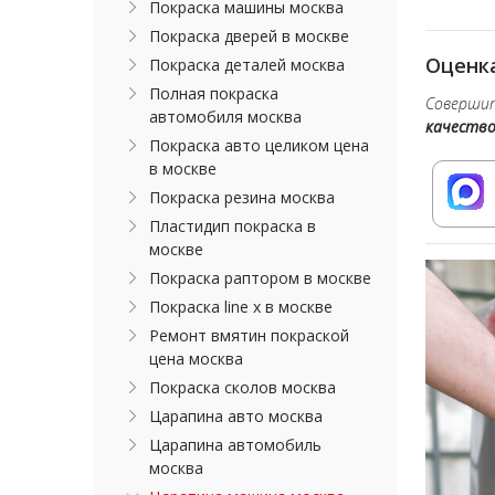
Покраска машины москва
Покраска дверей в москве
Оценка
Покраска деталей москва
Полная покраска
Совершит
автомобиля москва
качеств
Покраска авто целиком цена
в москве
Покраска резина москва
Пластидип покраска в
москве
Покраска раптором в москве
Покраска line x в москве
Ремонт вмятин покраской
цена москва
Покраска сколов москва
Царапина авто москва
Царапина автомобиль
москва