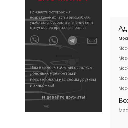
Пришлите фотографии
поврежденных частей автомобиля
удобным способом и в течение пяти
Ад
минут мастер произведет расчет
Моск
Моск
Моск
Нам важно, чтобы вы остались
Моск
довольные ремонтом и
Моск
посоветовали нас своим друзьям
и знакомым!
Моск
И давайте дружить!
Во
Мас