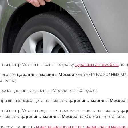
ный центр Москва выполнит покраску
царапины автомобиля
по ц
покраску
царапины машины Москва
БЕЗ УЧЕТА РАСХОДНЫХ МАТЕ
качества)
раска царапины машины в Москве от 1500 рублей
прашивают какая цена на покраску
царапины машины Москва
.
ный центр Москва предлагает приемлемые цены на покраску
ца
м покраску
царапины машины Москва
на Южной в Чертаново.
оветуем прочитать
машина царапина цена
и
царапина на машине 