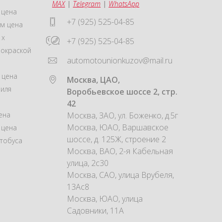
MAX
|
Telegram
|
WhatsApp
 цена
+7 (925) 525-04-85
м цена
 x
+7 (925) 525-04-85
покраской
automotounionkuzov@mail.ru
 цена
Москва, ЦАО,
иля
Воробьевское шоссе 2, стр.
42
ена
Москва, ЗАО, ул. Боженко, д.5г
Москва, ЮАО, Варшавское
 цена
шоссе, д. 125Ж, строение 2
тобуса
Москва, ВАО, 2-я Кабельная
улица, 2с30
Москва, САО, улица Врубеля,
13Ас8
Москва, ЮАО, улица
Садовники, 11А