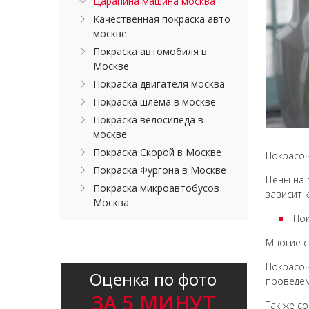
Царапина машина москва
Качественная покраска авто
москве
Покраска автомобиля в
Москве
Покраска двигателя москва
Покраска шлема в москве
Покраска велосипеда в
москве
Покраска Скорой в Москве
Покрасоч
Покраска Фургона в Москве
Цены на 
Покраска микроавтобусов
зависит 
Москва
Пок
Многие с
Покрасоч
Оценка по фото
проведе
ЗА 5 МИНУТ
Так же с