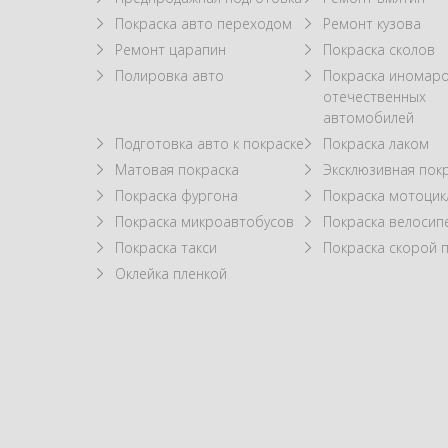
Покраска авто переходом
Ремонт кузова
Ремонт царапин
Покраска сколов
Полировка авто
Покраска иномаро
отечественных
автомобилей
Подготовка авто к покраске
Покраска лаком
Матовая покраска
Эксклюзивная пок
Покраска фургона
Покраска мотоцик
Покраска микроавтобусов
Покраска велосип
Покраска такси
Покраска скорой
Оклейка пленкой