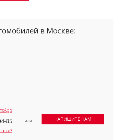
томобилей в Москве:
tsApp
НАПИШИТЕ НАМ
04-85
или
аться?