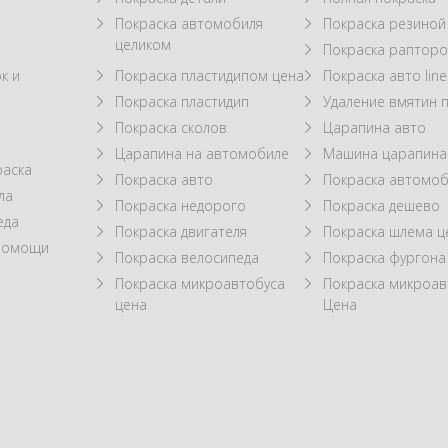
Покраска автомобиля
Покраска резиной
целиком
Покраска рапторо
к и
Покраска пластидипом цена
Покраска авто line
Покраска пластидип
Удаление вмятин 
Покраска сколов
Царапина авто
Царапина на автомобиле
Машина царапина
раска
Покраска авто
Покраска автомоб
ла
Покраска недорого
Покраска дешево
еда
Покраска двигателя
Покраска шлема ц
 помощи
Покраска велосипеда
Покраска фургона
Покраска микроавтобуса
Покраска микроав
цена
Цена