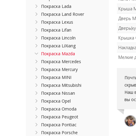
Покраска Lada
Крыша 
Покраска Land Rover
Дверь M
Покраска Lexus
Дверь(к
Покраска Lifan
Крышка 
Покраска Lincoln
Покраска LiXiang
Накладк
Покраска Mazda
Мелкие 
Покраска Mercedes
Покраска Mercury
Покраска MINI
Почти
скры
Покраска Mitsubishi
Наш в
Покраска Nissan
вы ос
Покраска Opel
Покраска Omoda
Покраска Peugeot
Покраска Pontiac
Покраска Porsche