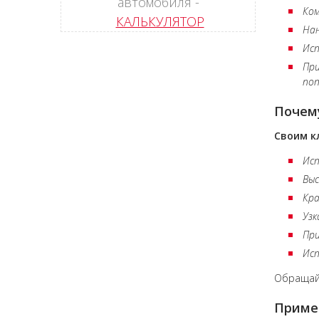
автомобиля -
Ко
КАЛЬКУЛЯТОР
Нан
Исп
При
поп
Почему
Своим к
Исп
Выс
Кр
Узк
При
Исп
Обращай
Приме