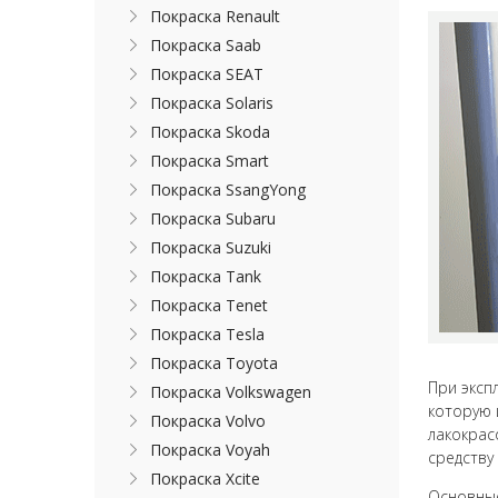
Покраска Renault
Покраска Saab
Покраска SEAT
Покраска Solaris
Покраска Skoda
Покраска Smart
Покраска SsangYong
Покраска Subaru
Покраска Suzuki
Покраска Tank
Покраска Tenet
Покраска Tesla
Покраска Toyota
При эксп
Покраска Volkswagen
которую 
Покраска Volvo
лакокрас
Покраска Voyah
средству
Покраска Xcite
Основные