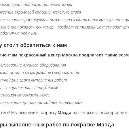
мпьютерная подборка оттенка эмали
есение акриловой краски в несколько слоёв
ользование краскопульта позволяет создать оптимальную толщи
менение покрасочных камер – создаёт оптимальные температур
адания на неё пыли
 стоит обратиться к нам
лиентам покрасочный центр Москва предлагает такие воз
ользование лучшего оборудования
окий опыт и квалификация специалистов
атчайшие сроки выполнения работ
ая специализация сотрудников
емлемая стоимость услуг
ользование лучших расходных материалов
тесь! Мы выполним покраску
Мазда
на самом высоком уровне и 
ры выполненных работ по покраске Мазда