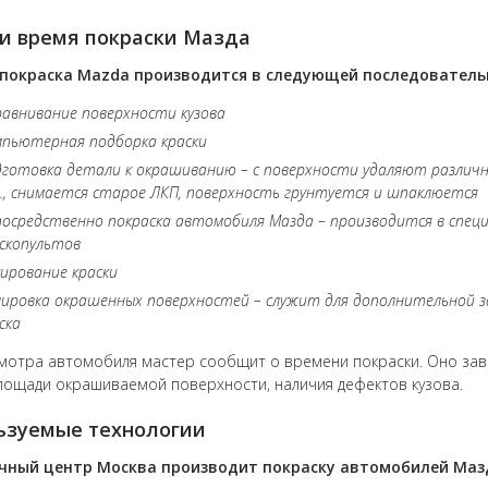
и время покраски Мазда
покраска Mazda производится в следующей последователь
авнивание поверхности кузова
пьютерная подборка краски
готовка детали к окрашиванию – с поверхности удаляют различны
., снимается старое ЛКП, поверхность грунтуется и шпаклюется
осредственно покраска автомобиля Мазда – производится в специ
скопультов
ирование краски
ировка окрашенных поверхностей – служит для дополнительной з
ска
мотра автомобиля мастер сообщит о времени покраски. Оно зав
площади окрашиваемой поверхности, наличия дефектов кузова.
ьзуемые технологии
чный центр Москва производит покраску автомобилей Мазд