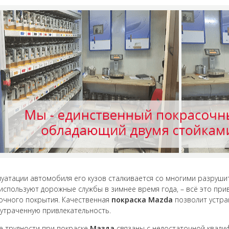
луатации автомобиля его кузов сталкивается со многими разрушит
используют дорожные службы в зимнее время года, – всё это п
очного покрытия. Качественная
покраска Mazda
позволит устра
 утраченную привлекательность.
 трудности при покраске
Мазда
связаны с недостаточной квали