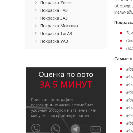
Покраска Zeekr
оборудов
Покраска ГАЗ
мельчайш
Покраска ЗАЗ
Покраск
Покраска Москвич
Точ
Покраска ТагАЗ
Окр
Покраска УАЗ
Пол
Самые п
Maz
Оценка по фото
Maz
ЗА 5 МИНУТ
Maz
Maz
Пришлите фотографии
Maz
поврежденных частей автомобиля
Maz
удобным способом и в течение пяти
Maz
минут мастер произведет расчет
Maz
Maz