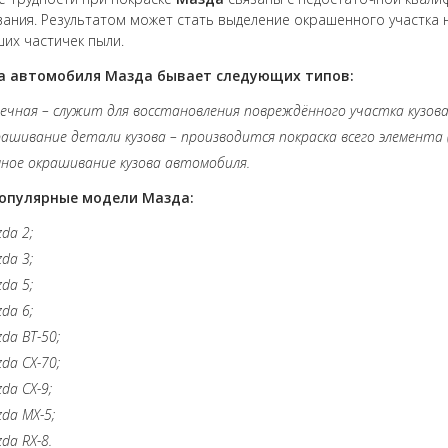
ания. Результатом может стать выделение окрашенного участка 
их частичек пыли.
а автомобиля Мазда бывает следующих типов:
ечная – служит для восстановления повреждённого участка кузова
ашивание детали кузова – производится покраска всего элемента (б
ное окрашивание кузова автомобиля.
опулярные модели Мазда:
da 2;
da 3;
da 5;
da 6;
da ВТ-50;
da СХ-70;
da СХ-9;
da МХ-5;
da RX-8.