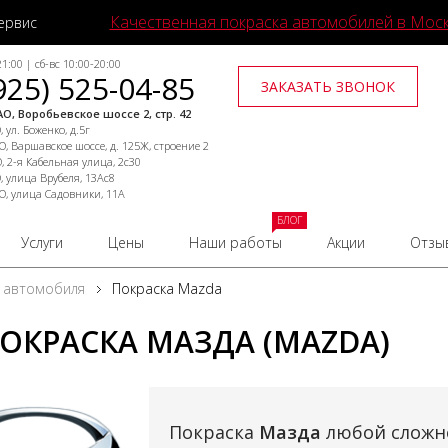
Качественная покраска автомобилей в Мос
ервис
1:00 | сб-вс 10:00-20:00
925) 525-04-85
ЗАКАЗАТЬ ЗВОНОК
О, Воробьевское шоссе 2, стр. 42
 ул. Боженко, д.5г
, Варшавское шоссе, д. 125Ж, строение 2
, 2-я Кабельная улица, 2с30
, улица Врубеля, 13Ас8
О, улица Садовники, 11А
БЛОГ
Услуги
Цены
Наши работы
Акции
Отзы
 автомобиля
Покраска Mazda
ОКРАСКА МАЗДА (MAZDA)
Покраска
Мазда
любой сложн