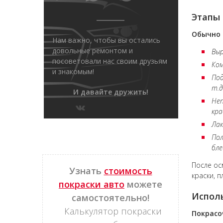
Этапы 
Обычно 
Нам важно, чтобы вы остались
довольные ремонтом и
Выр
посоветовали нас своим друзьям
Ком
и знакомым!
Под
т.д
И давайте дружить!
Неп
кра
Лак
Пол
бле
После ос
Узнать
стоимость
краски, 
покраски авто
можете
Испол
самостоятельно!
Калькулятор покраски
Покрасо