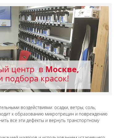
ельными воздействиями: осадки, ветры, соль,
риводит к образованию микротрещин и повреждению
нить все эти дефекты и вернуть транспортному
фикацией маляров и использованием устаревшего