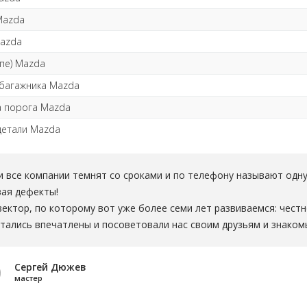
Mazda
azda
упе) Mazda
багажника Mazda
а порога Mazda
детали Mazda
 все компании темнят со сроками и по телефону называют одну 
вая дефекты!
ектор, по которому вот уже более семи лет развиваемся: чест
тались впечатлены и посоветовали нас своим друзьям и знаком
Сергей Дюжев
мастер