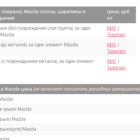
 покраску Mazda (сколы, царапины и
Цена, руб
дения)
от
кие (без повреждения слоя грунта), за один
MAX
|
 Mazda
Telegram
(до металла), за один элемент Mazda
MAX
|
Telegram
 (с повреждением металла), за один элемент
MAX
|
Telegram
ка Mazda цена
(не включает стоимость расходных материалов)
Mazda
е крыло Mazda
крыло Mazda
крыло(купе) Mazda
azda