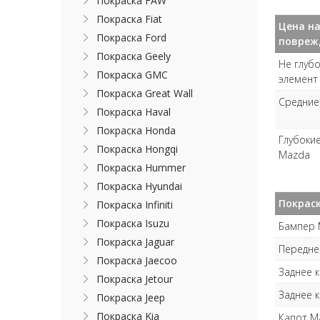
Покраска FAW
Покраска Fiat
Цена на
Покраска Ford
повреж
Покраска Geely
Не глубо
Покраска GMC
элемент
Покраска Great Wall
Средние 
Покраска Haval
Покраска Honda
Глубокие
Покраска Hongqi
Mazda
Покраска Hummer
Покраска Hyundai
Покрас
Покраска Infiniti
Покраска Isuzu
Бампер 
Покраска Jaguar
Передне
Покраска Jaecoo
Заднее 
Покраска Jetour
Заднее 
Покраска Jeep
Покраска Kia
Капот M