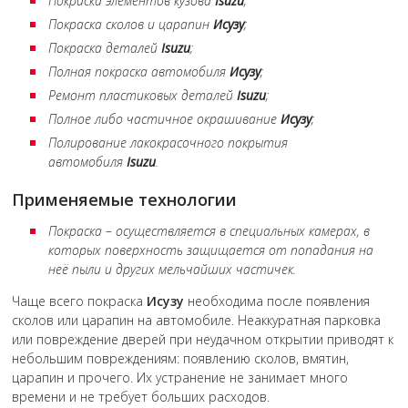
Покраска элементов кузова
Isuzu
;
Покраска сколов и царапин
Исузу
;
Покраска деталей
Isuzu
;
Полная покраска автомобиля
Исузу
;
Ремонт пластиковых деталей
Isuzu
;
Полное либо частичное окрашивание
Исузу
;
Полирование лакокрасочного покрытия
автомобиля
Isuzu
.
Применяемые технологии
Покраска – осуществляется в специальных камерах, в
которых поверхность защищается от попадания на
неё пыли и других мельчайших частичек.
Чаще всего покраска
Исузу
необходима после появления
сколов или царапин на автомобиле. Неаккуратная парковка
или повреждение дверей при неудачном открытии приводят к
небольшим повреждениям: появлению сколов, вмятин,
царапин и прочего. Их устранение не занимает много
времени и не требует больших расходов.