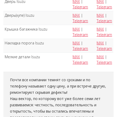
Дверь Isuzu
MAX
|
MAX
|
Telegram
Telegram
Дверь(купе) Isuzu
MAX
|
MAX
|
Telegram
Telegram
Крышка багажника Isuzu
MAX
|
MAX
|
Telegram
Telegram
Накладка порога Isuzu
MAX
|
MAX
|
Telegram
Telegram
Мелкие детали Isuzu
MAX
|
MAX
|
Telegram
Telegram
Почти все компании темнят со сроками и по
телефону называют одну цену, а при встрече другую,
ремонтируют скрывая дефекты!
Наш вектор, по которому вот уже более семи лет
развиваемся: честность, последовательность и
открытость, чтобы вы остались впечатлены и