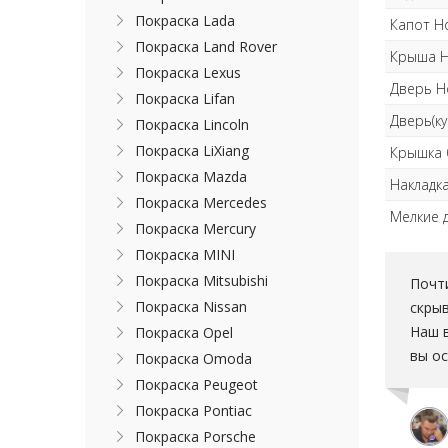
Покраска Lada
Капот H
Покраска Land Rover
Крыша H
Покраска Lexus
Дверь H
Покраска Lifan
Дверь(ку
Покраска Lincoln
Покраска LiXiang
Крышка 
Покраска Mazda
Накладк
Покраска Mercedes
Мелкие 
Покраска Mercury
Покраска MINI
Покраска Mitsubishi
Почти
Покраска Nissan
скры
Наш в
Покраска Opel
вы ос
Покраска Omoda
Покраска Peugeot
Покраска Pontiac
Покраска Porsche