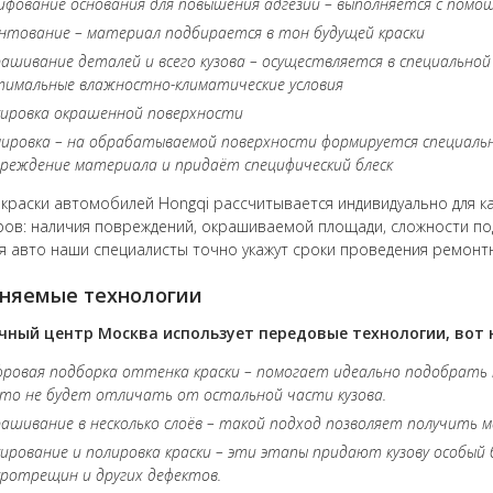
фование основания для повышения адгезии – выполняется с пом
нтование – материал подбирается в тон будущей краски
ашивание деталей и всего кузова – осуществляется в специальной
имальные влажностно-климатические условия
ировка окрашенной поверхности
лировка – на обрабатываемой поверхности формируется специал
реждение материала и придаёт специфический блеск
краски автомобилей Hongqi рассчитывается индивидуально для ка
ов: наличия повреждений, окрашиваемой площади, сложности подб
я авто наши специалисты точно укажут сроки проведения ремонт
няемые технологии
чный центр Москва использует передовые технологии, вот 
ровая подборка оттенка краски – помогает идеально подобрать 
то не будет отличать от остальной части кузова.
ашивание в несколько слоёв – такой подход позволяет получить 
ирование и полировка краски – эти этапы придают кузову особый
ротрещин и других дефектов.