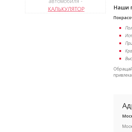
автомобиля -
Наши 
КАЛЬКУЛЯТОР
Покрасо
Пол
Исп
При
Кр
Выс
Обращайт
привлека
Ад
Моск
Моск