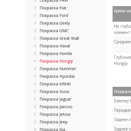
Покраска FAW
Покраска Fiat
Цены на
Покраска Ford
Покраска Geely
Не глубо
Покраска GMC
элемент
Покраска Great Wall
Средние 
Покраска Haval
Покраска Honda
Глубокие
Покраска Hongqi
Hongqi
Покраска Hummer
Покраска Hyundai
Покраска Infiniti
Покрас
Покраска Isuzu
Покраска Jaguar
Бампер 
Покраска Jaecoo
Передне
Покраска Jetour
Заднее 
Покраска Jeep
Заднее к
Покраска Kia