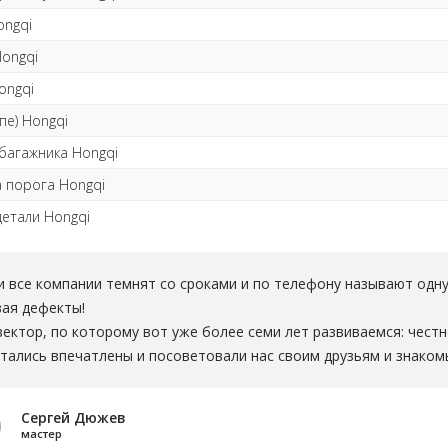
ongqi
ongqi
ongqi
пе) Hongqi
багажника Hongqi
а порога Hongqi
детали Hongqi
 все компании темнят со сроками и по телефону называют одну 
вая дефекты!
ектор, по которому вот уже более семи лет развиваемся: чест
тались впечатлены и посоветовали нас своим друзьям и знаком
Сергей Дюжев
мастер