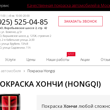
Качественная покраска автомобилей в Мос
ервис
1:00 | сб-вс 10:00-20:00
925) 525-04-85
ЗАКАЗАТЬ ЗВОНОК
О, Воробьевское шоссе 2, стр. 42
 ул. Боженко, д.5г
, Варшавское шоссе, д. 125Ж, строение 2
, 2-я Кабельная улица, 2с30
, улица Врубеля, 13Ас8
О, улица Садовники, 11А
БЛОГ
Услуги
Цены
Наши работы
Акции
Отзы
 автомобиля
Покраска Hongqi
ОКРАСКА ХОНЧИ (HONGQI)
Покраска
Хончи
любой сложно