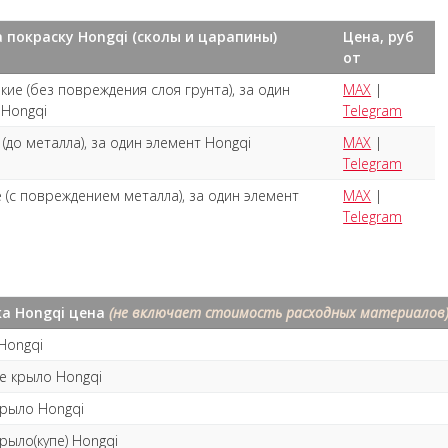
 покраску Hongqi (сколы и царапины)
Цена, руб
от
кие (без повреждения слоя грунта), за один
MAX
|
 Hongqi
Telegram
(до металла), за один элемент Hongqi
MAX
|
Telegram
 (с повреждением металла), за один элемент
MAX
|
Telegram
ка Hongqi цена
(не включает стоимость расходных материалов
Hongqi
е крыло Hongqi
крыло Hongqi
рыло(купе) Hongqi