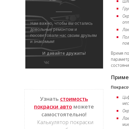
Шли
Гру
Окр
опт
Нам важно, чтобы вы остались
довольные ремонтом и
Лак
посоветовали нас своим друзьям
По
и знакомым!
пов
И давайте дружить!
Время по
параметр
состояни
Приме
Покрасо
Циф
Узнать
стоимость
мес
покраски авто
можете
Окр
самостоятельно!
Лак
Калькулятор покраски
мик