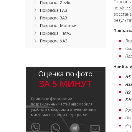
Основные
Покраска Zeekr
професси
Покраска ГАЗ
восстана
Покраска ЗАЗ
результа
Покраска Москвич
Покраск
Покраска ТагАЗ
Покраска УАЗ
Лок
Окр
Пол
Наиболе
Оценка по фото
H5
ЗА 5 МИНУТ
HS
H9
Пришлите фотографии
E-H
поврежденных частей автомобиля
удобным способом и в течение пяти
Рих
минут мастер произведет расчет
Под
Выр