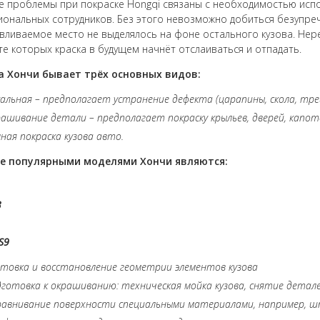
 проблемы при покраске Hongqi связаны с необходимостью исп
ональных сотрудников. Без этого невозможно добиться безупреч
вливаемое место не выделялось на фоне остального кузова. Нер
те которых краска в будущем начнёт отслаиваться и отпадать.
а Хончи бывает трёх основных видов:
альная – предполагает устранение дефекта (царапины, скола, трещ
ашивание детали – предполагает покраску крыльев, дверей, капото
ная покраска кузова авто.
е популярными моделями
Хончи являются:
3
S9
товка и восстановление геометрии элементов кузова
готовка к окрашиванию: техническая мойка кузова, снятие детале
авнивание поверхности специальными материалами, например, ш