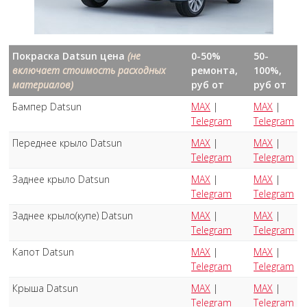
Покраска Datsun цена
(не
0-50%
50-
включает стоимость расходных
ремонта,
100%,
материалов)
руб от
руб от
Бампер Datsun
MAX
|
MAX
|
Telegram
Telegram
Переднее крыло Datsun
MAX
|
MAX
|
Telegram
Telegram
Заднее крыло Datsun
MAX
|
MAX
|
Telegram
Telegram
Заднее крыло(купе) Datsun
MAX
|
MAX
|
Telegram
Telegram
Капот Datsun
MAX
|
MAX
|
Telegram
Telegram
Крыша Datsun
MAX
|
MAX
|
Telegram
Telegram