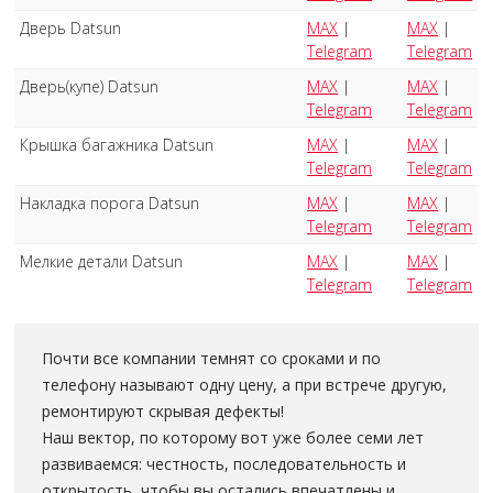
Дверь Datsun
MAX
|
MAX
|
Telegram
Telegram
Дверь(купе) Datsun
MAX
|
MAX
|
Telegram
Telegram
Крышка багажника Datsun
MAX
|
MAX
|
Telegram
Telegram
Накладка порога Datsun
MAX
|
MAX
|
Telegram
Telegram
Мелкие детали Datsun
MAX
|
MAX
|
Telegram
Telegram
Почти все компании темнят со сроками и по
телефону называют одну цену, а при встрече другую,
ремонтируют скрывая дефекты!
Наш вектор, по которому вот уже более семи лет
развиваемся: честность, последовательность и
открытость, чтобы вы остались впечатлены и