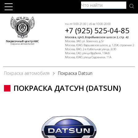
пн-пт 9:00-21:00 | сб-вс 10:00-20:00
+7 (925) 525-04-85
Москва, ЦАО, Воробьевское шоссе 2, стр. 42
Москва, ЗАО, ул. Боженко, д.5г
Покрасочный центр АМС
покраска автомобилей
Москва, ЮАО, Варшавское шоссе, д. 125Ж, строение 2
Москва, ВАО, 2-я Кабельная улица, 2с30
Москва, САО, улица Врубеля, 13Ас8
Москва, ЮАО, улица Садовники, 11А
Покраска автомобиля
Покраска Datsun
ПОКРАСКА ДАТСУН (DATSUN)