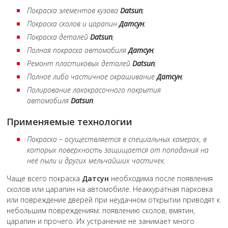
Покраска элементов кузова
Datsun
;
Покраска сколов и царапин
Датсун
;
Покраска деталей
Datsun
;
Полная покраска автомобиля
Датсун
;
Ремонт пластиковых деталей
Datsun
;
Полное либо частичное окрашивание
Датсун
;
Полирование лакокрасочного покрытия
автомобиля
Datsun
.
Применяемые технологии
Покраска – осуществляется в специальных камерах, в
которых поверхность защищается от попадания на
неё пыли и других мельчайших частичек.
Чаще всего покраска
Датсун
необходима после появления
сколов или царапин на автомобиле. Неаккуратная парковка
или повреждение дверей при неудачном открытии приводят к
небольшим повреждениям: появлению сколов, вмятин,
царапин и прочего. Их устранение не занимает много