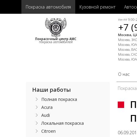
Покраска автомобиля
Кузовной ремонт
Автос
пн-пт 9:00-2
+7 (
Москва, ЦА
Покрасочный центр АМС
Москва, ЗАО,
покраска автомобилей
Москва, ЮАО
Москва, ВАО
Москва, САО
Москва, ЮА
О нас
Покраска
Наши работы
Полная покраска
П
Acura
П
Audi
Локальная покраска
Citroen
06.09.20