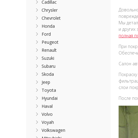
Cadillac
Довольно
Chrysler
поврежде
Chevrolet
Мы детал
Honda
и других
Ford
полная п
Peugeot
При покр
Renault
Обеспечи
Suzuki
Салон ав
Subaru
Skoda
Покраску
фильтрац
Jeep
слои пок
Toyota
Hyundai
После по
Haval
Volvo
Voyah
Volkswagen