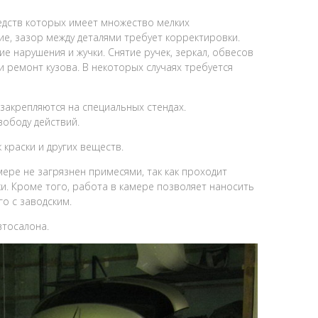
едств которых имеет множество мелких
ие, зазор между деталями требует корректировки.
е нарушения и жучки. Снятие ручек, зеркал, обвесов
 ремонт кузова. В некоторых случаях требуется
 закрепляются на специальных стендах.
ободу действий.
краски и других веществ.
ере не загрязнен примесями, так как проходит
и. Кроме того, работа в камере позволяет наносить
о с заводским.
втосалона.