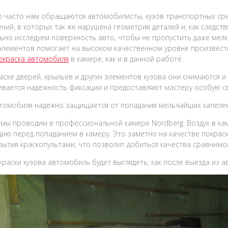
 часто нам обращаются автомобилисты, кузов транспортных ср
ний, в которых так же нарушена геометрия деталей и, как следств
ьно исследуем поверхность авто, чтобы не пропустить даже мелки
 элементов помогает на высоком качественном уровне произвести
окраска автомобиля
в камере, как и в данной работе.
аске дверей, крыльев и других элементов кузова они снимаются и
вается надежность фиксации и предоставляют мастеру особую св
томобиля надежно защищается от попадания мельчайших капелек 
 мы проводим в профессиональной камере Nordberg. Воздух в кам
ию перед попаданием в камеру. Это заметно на качестве покраск
рытия краскопультами, что позволит добиться качества сравнимог
краски кузова автомобиль будет выглядеть, как после выезда из а