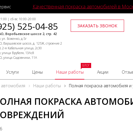
Качественная покраска автомобилей в Мос
ервис
1:00 | сб-вс 10:00-20:00
925) 525-04-85
ЗАКАЗАТЬ ЗВОНОК
О, Воробьевское шоссе 2, стр. 42
 ул. Боженко, д.5г
, Варшавское шоссе, д. 125Ж, строение 2
, 2-я Кабельная улица, 2с30
, улица Врубеля, 13Ас8
О, улица Садовники, 11А
БЛОГ
Услуги
Цены
Наши работы
Акции
Отзы
 автомобиля
Наши работы
Полная покраска автомобиля и
ОЛНАЯ ПОКРАСКА АВТОМОБ
ОВРЕЖДЕНИЙ
16