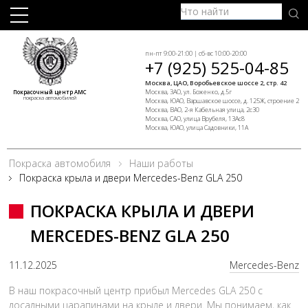
пн-пт 9:00-21:00 | сб-вс 10:00-20:00
+7 (925) 525-04-85
Москва, ЦАО, Воробьевское шоссе 2, стр. 42
Москва, ЗАО, ул. Боженко, д.5г
Покрасочный центр АМС
покраска автомобилей
Москва, ЮАО, Варшавское шоссе, д. 125Ж, строение 2
Москва, ВАО, 2-я Кабельная улица, 2с30
Москва, САО, улица Врубеля, 13Ас8
Москва, ЮАО, улица Садовники, 11А
Покраска автомобиля
Наши работы
Покраска крыла и двери Mercedes-Benz GLA 250
ПОКРАСКА КРЫЛА И ДВЕРИ
MERCEDES-BENZ GLA 250
11.12.2025
Mercedes-Benz
В наш покрасочный центр прибыл Mercedes GLA 250 с
досадными царапинами на крыле и двери. Мы понимаем, как