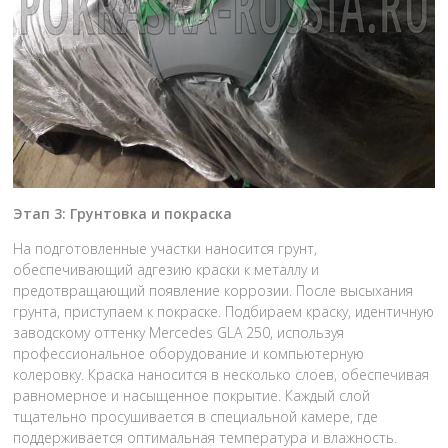
Этап 3: Грунтовка и покраска
На подготовленные участки наносится грунт,
обеспечивающий адгезию краски к металлу и
предотвращающий появление коррозии. После высыхания
грунта, приступаем к покраске. Подбираем краску, идентичную
заводскому оттенку Mercedes GLA 250, используя
профессиональное оборудование и компьютерную
колеровку. Краска наносится в несколько слоев, обеспечивая
равномерное и насыщенное покрытие. Каждый слой
тщательно просушивается в специальной камере, где
поддерживается оптимальная температура и влажность.