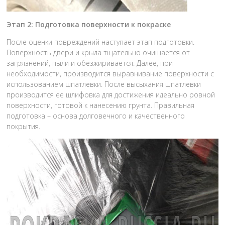
Этап 2: Подготовка поверхности к покраске
После оценки повреждений наступает этап подготовки.
Поверхность двери и крыла тщательно очищается от
загрязнений, пыли и обезжиривается. Далее, при
необходимости, производится выравнивание поверхности с
использованием шпатлевки. После высыхания шпатлевки
производится ее шлифовка для достижения идеально ровной
поверхности, готовой к нанесению грунта. Правильная
подготовка – основа долговечного и качественного
покрытия.