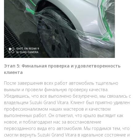
Этап 5: Финальная проверка и удовлетворенность
клиента
После завершения всех работ автомобиль тщательно
вымыли и провели финальную проверку качества.
Убедившись, что все выполнено безупречно, мы связались с
владельцем Suzuki Grand Vitara. Клиент был приятно удивлен
профессионализмом наших мастеров и качеством
выполненных работ. Он отметил, что крыло выглядит как
новое, и поблагодарил нас за восстановление
первозданного вида его автомобиля. Мы гордимся тем, что
смогли вернуть Suzuki Grand Vitara в идеальное состояние и