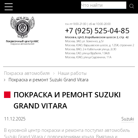
пн-пт 9:00-21:00 | сб-вс 10:00-20:00
+7 (925) 525-04-85
Москва, ЦАО, Воробьевское шоссе 2, стр. 42
Москва, ЗАО, ул. Боженко, д.5г
Покрасочный центр АМС
покраска автомобилей
Москва, ЮАО, Варшавское шоссе, д. 125Ж, строение 2
Москва, ВАО, 2-я Кабельная улица, 2с30
Москва, САО, улица Врубеля, 13Ас8
Москва, ЮАО, улица Садовники, 11А
Покраска автомобиля
Наши работы
Покраска и ремонт Suzuki Grand Vitara
ПОКРАСКА И РЕМОНТ SUZUKI
GRAND VITARA
11.12.2025
Suzuki
В кузовной центр покраски и ремонта поступил автомобиль
Suzuki Grand Vitara с повреждениями крыла. Вмятина и