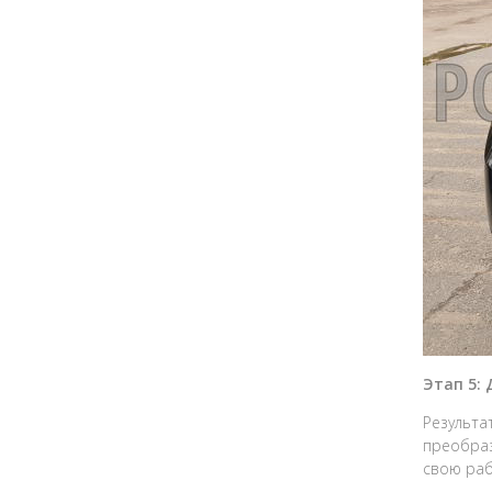
Этап 5:
Результа
преобраз
свою раб