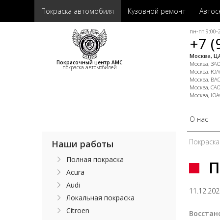
Покраска автомобиля
Кузовной ремонт
Автос
пн-пт 9:00-2
+7 (
Москва, ЦА
Покрасочный центр АМС
Москва, ЗАО,
покраска автомобилей
Москва, ЮАО
Москва, ВАО
Москва, САО
Москва, ЮА
О нас
Покраска
Наши работы
Полная покраска
П
Acura
Audi
11.12.20
Локальная покраска
Citroen
Восстан