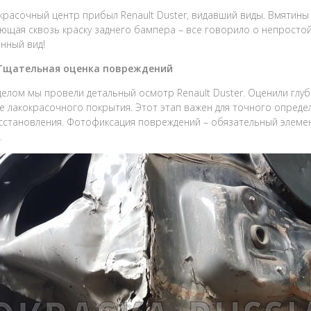
красочный центр прибыл Renault Duster, видавший виды. Вмятины 
ющая сквозь краску заднего бампера – все говорило о непросто
нный вид!
 Тщательная оценка повреждений
елом мы провели детальный осмотр Renault Duster. Оценили глу
е лакокрасочного покрытия. Этот этап важен для точного опред
сстановления. Фотофиксация повреждений – обязательный элеме
.