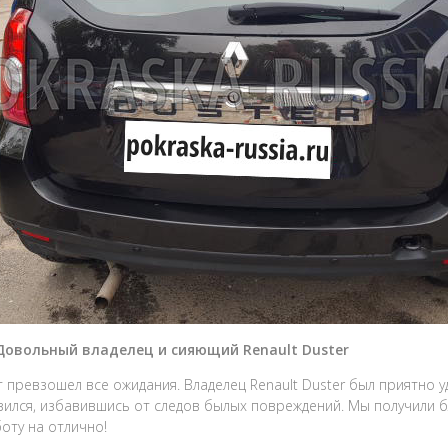
 Довольный владелец и сияющий Renault Duster
т превзошел все ожидания. Владелец Renault Duster был приятно
ился, избавившись от следов былых повреждений. Мы получили б
оту на отлично!