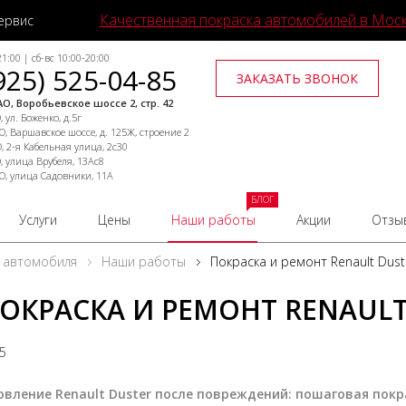
Качественная покраска автомобилей в Мос
ервис
1:00 | сб-вс 10:00-20:00
925) 525-04-85
ЗАКАЗАТЬ ЗВОНОК
О, Воробьевское шоссе 2, стр. 42
 ул. Боженко, д.5г
, Варшавское шоссе, д. 125Ж, строение 2
, 2-я Кабельная улица, 2с30
, улица Врубеля, 13Ас8
О, улица Садовники, 11А
БЛОГ
Услуги
Цены
Наши работы
Акции
Отзы
 автомобиля
Наши работы
Покраска и ремонт Renault Dust
ОКРАСКА И РЕМОНТ RENAULT
25
овление Renault Duster после повреждений: пошаговая покр