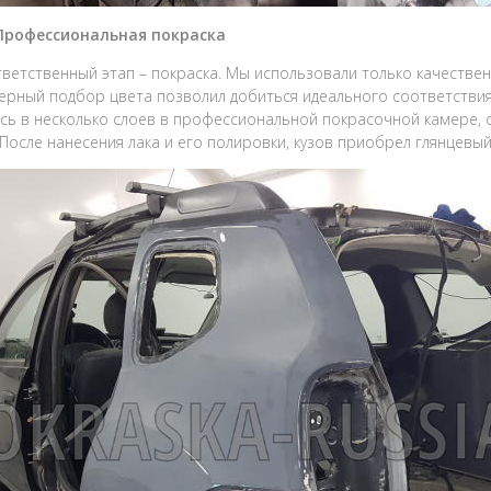
 Профессиональная покраска
ветственный этап – покраска. Мы использовали только качеств
рный подбор цвета позволил добиться идеального соответствия з
сь в несколько слоев в профессиональной покрасочной камере,
 После нанесения лака и его полировки, кузов приобрел глянцевый