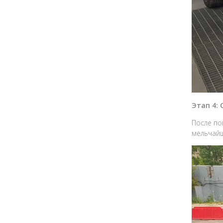
Этап 4:
После по
мельчайш