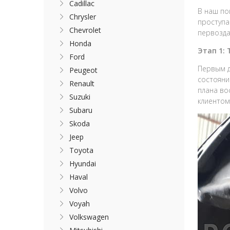
Cadillac
В наш по
Chrysler
проступа
Chevrolet
первозда
Honda
Этап 1:
Ford
Первым д
Peugeot
состояни
Renault
плана во
Suzuki
клиентом
Subaru
Skoda
Jeep
Toyota
Hyundai
Haval
Volvo
Voyah
Volkswagen