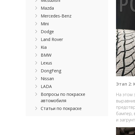
Mitsubishi
Mazda
Mercedes-Benz
Mini
Dodge
Land Rover
Kia
BMW
Lexus
DongFeng
Nissan
Этап 2:
LADA
Вопросы по покраске
На этом 
автомобиля
выравнив
предотвр
Статьи по покраске
бампер, 
и загрун