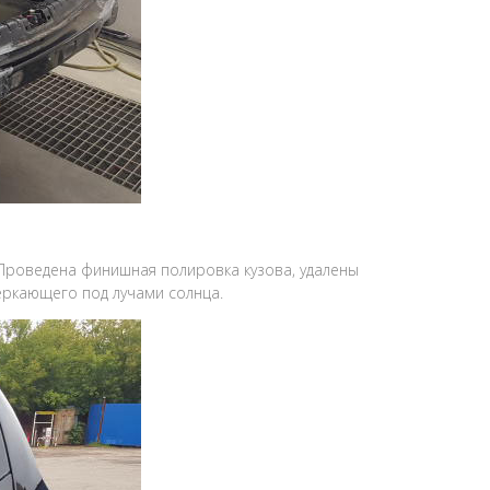
 Проведена финишная полировка кузова, удалены
еркающего под лучами солнца.