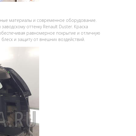
енные материалы и современное оборудование.
аводскому оттенку Renault Duster. Краска
 обеспечивая равномерное покрытие и отличную
 блеск и защиту от внешних воздействий.