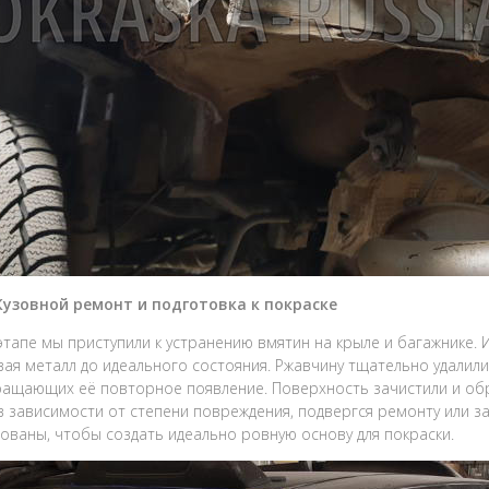
 Кузовной ремонт и подготовка к покраске
этапе мы приступили к устранению вмятин на крыле и багажнике.
ая металл до идеального состояния. Ржавчину тщательно удалил
ащающих её повторное появление. Поверхность зачистили и об
в зависимости от степени повреждения, подвергся ремонту или 
тованы, чтобы создать идеально ровную основу для покраски.