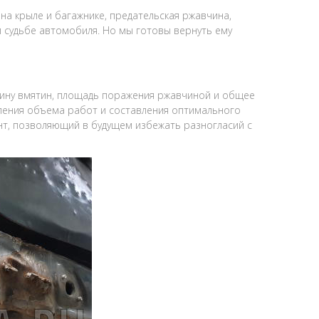
на крыле и багажнике, предательская ржавчина,
й судьбе автомобиля. Но мы готовы вернуть ему
бину вмятин, площадь поражения ржавчиной и общее
еления объема работ и составления оптимального
нт, позволяющий в будущем избежать разногласий с