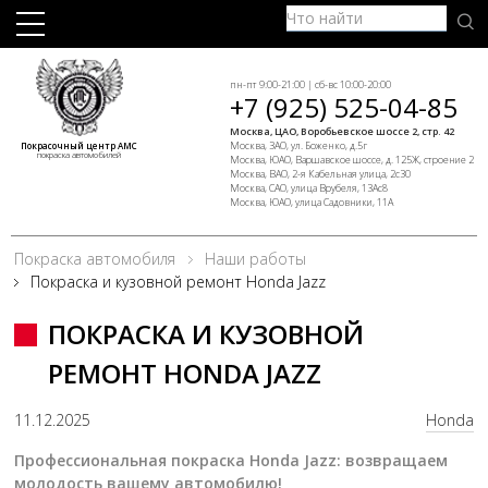
пн-пт 9:00-21:00 | сб-вс 10:00-20:00
+7 (925) 525-04-85
Москва, ЦАО, Воробьевское шоссе 2, стр. 42
Москва, ЗАО, ул. Боженко, д.5г
Покрасочный центр АМС
покраска автомобилей
Москва, ЮАО, Варшавское шоссе, д. 125Ж, строение 2
Москва, ВАО, 2-я Кабельная улица, 2с30
Москва, САО, улица Врубеля, 13Ас8
Москва, ЮАО, улица Садовники, 11А
Покраска автомобиля
Наши работы
Покраска и кузовной ремонт Honda Jazz
ПОКРАСКА И КУЗОВНОЙ
РЕМОНТ HONDA JAZZ
11.12.2025
Honda
Профессиональная покраска Honda Jazz: возвращаем
молодость вашему автомобилю!