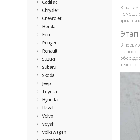
Cadillac
В нашем 
Chrysler
помощью 
Chevrolet
крыло и 
Honda
Этап
Ford
Peugeot
В первую
Renault
на порог
оборудов
Suzuki
технолог
Subaru
Skoda
Jeep
Toyota
Hyundai
Haval
Volvo
Voyah
Volkswagen