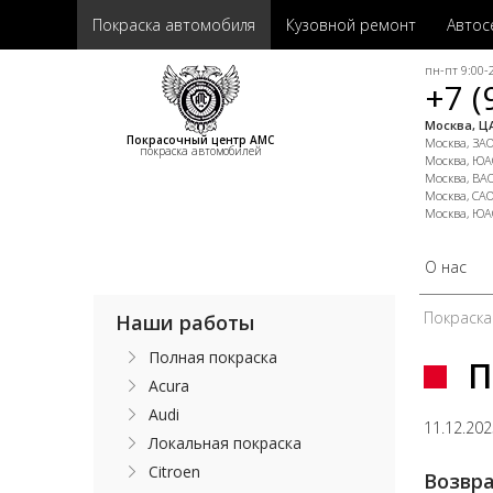
Покраска автомобиля
Кузовной ремонт
Автос
пн-пт 9:00-2
+7 (
Москва, ЦА
Покрасочный центр АМС
Москва, ЗАО,
покраска автомобилей
Москва, ЮАО
Москва, ВАО
Москва, САО
Москва, ЮА
О нас
Покраска
Наши работы
Полная покраска
П
Acura
Audi
11.12.20
Локальная покраска
Citroen
Возвра