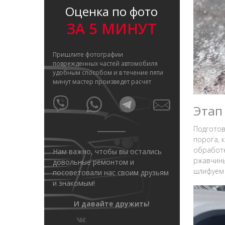
Оценка по фото
ЗА 5 МИНУТ
Пришлите фотографии
поврежденных частей автомобиля
удобным способом и в течение пяти
минут мастер произведет расчет
Этап
Подготов
порога, 
обработк
Нам важно, чтобы вы остались
ржавчины
довольные ремонтом и
шлифуем 
посоветовали нас своим друзьям
и знакомым!
И давайте дружить!