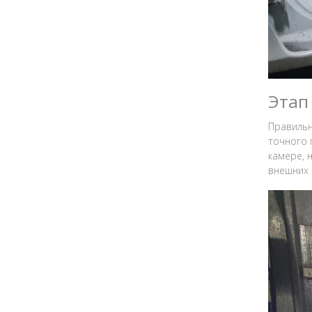
Этап
Правильн
точного 
камере, 
внешних 