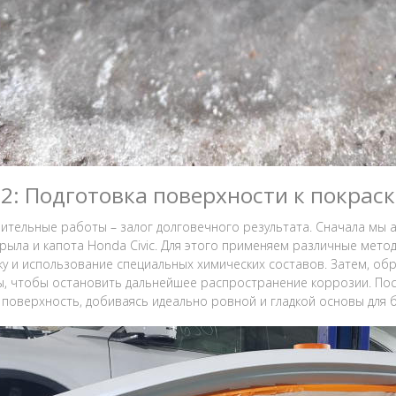
 2: Подготовка поверхности к покраск
ительные работы – залог долговечного результата. Сначала мы а
крыла и капота Honda Civic. Для этого применяем различные мето
у и использование специальных химических составов. Затем, 
, чтобы остановить дальнейшее распространение коррозии. Пос
поверхность, добиваясь идеально ровной и гладкой основы для б