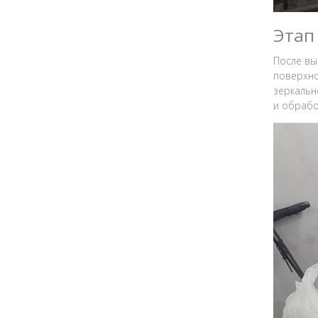
Этап
После вы
поверхно
зеркальн
и обрабо