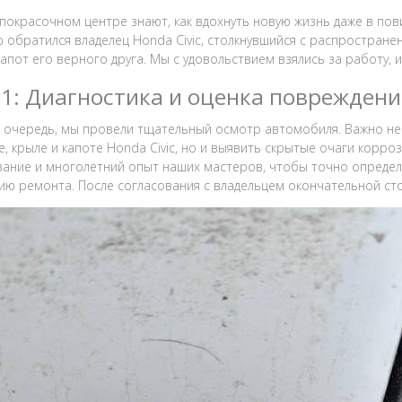
покрасочном центре знают, как вдохнуть новую жизнь даже в пов
обратился владелец Honda Civic, столкнувшийся с распростране
капот его верного друга. Мы с удовольствием взялись за работу, 
 1: Диагностика и оценка поврежден
 очередь, мы провели тщательный осмотр автомобиля. Важно не
е, крыле и капоте Honda Civic, но и выявить скрытые очаги корр
ание и многолетний опыт наших мастеров, чтобы точно опреде
ию ремонта. После согласования с владельцем окончательной сто