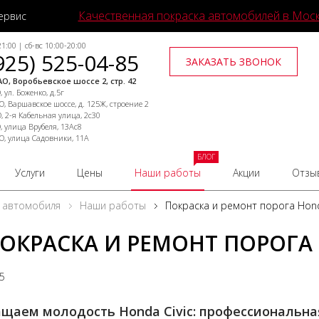
Качественная покраска автомобилей в Мос
ервис
1:00 | сб-вс 10:00-20:00
925) 525-04-85
ЗАКАЗАТЬ ЗВОНОК
О, Воробьевское шоссе 2, стр. 42
 ул. Боженко, д.5г
, Варшавское шоссе, д. 125Ж, строение 2
, 2-я Кабельная улица, 2с30
, улица Врубеля, 13Ас8
О, улица Садовники, 11А
БЛОГ
Услуги
Цены
Наши работы
Акции
Отзы
 автомобиля
Наши работы
Покраска и ремонт порога Hond
ОКРАСКА И РЕМОНТ ПОРОГА 
25
щаем молодость Honda Civic: профессиональна