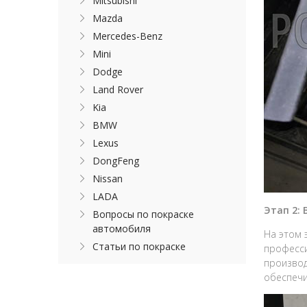
Mitsubishi
Mazda
Mercedes-Benz
Mini
Dodge
Land Rover
Kia
BMW
Lexus
DongFeng
Nissan
LADA
Этап 2:
Вопросы по покраске
автомобиля
На этом 
Статьи по покраске
професси
производ
обеспечи