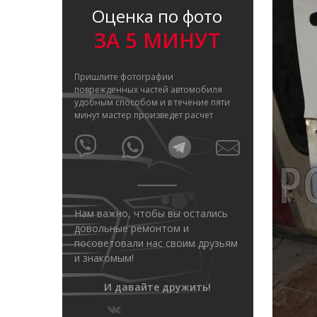
Оценка по фото
ЗА 5 МИНУТ
Пришлите фотографии
поврежденных частей автомобиля
удобным способом и в течение пяти
минут мастер произведет расчет
Нам важно, чтобы вы остались
довольные ремонтом и
посоветовали нас своим друзьям
и знакомым!
И давайте дружить!