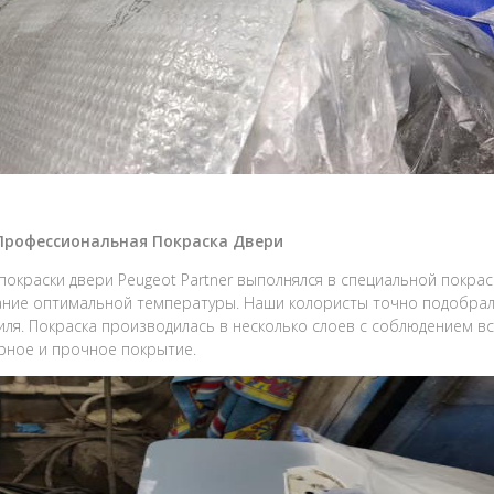
 Профессиональная Покраска Двери
покраски двери Peugeot Partner выполнялся в специальной покрас
ние оптимальной температуры. Наши колористы точно подобрали
ля. Покраска производилась в несколько слоев с соблюдением в
ное и прочное покрытие.