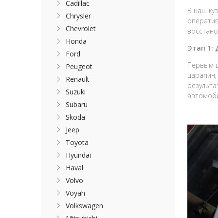
Cadillac
В наш ку
Chrysler
оператив
Chevrolet
восстано
Honda
Этап 1:
Ford
Первым ш
Peugeot
царапин,
Renault
результа
Suzuki
автомоби
Subaru
Skoda
Jeep
Toyota
Hyundai
Haval
Volvo
Voyah
Volkswagen