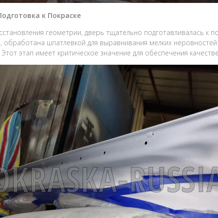
 Подготовка к Покраске
сстановления геометрии, дверь тщательно подготавливалась к п
, обработана шпатлевкой для выравнивания мелких неровностей
. Этот этап имеет критическое значение для обеспечения качест