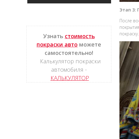
Этап 3:
После во
покрытия
покраску
Узнать
стоимость
покраски авто
можете
самостоятельно!
Калькулятор покраски
автомобиля -
КАЛЬКУЛЯТОР