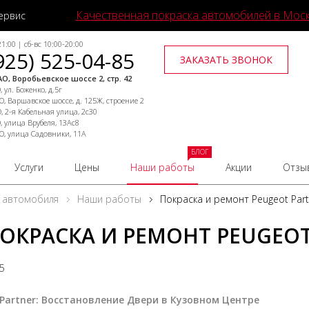
Качественная покраска автомобилей в Мос
ервис
1:00 | сб-вс 10:00-20:00
925) 525-04-85
ЗАКАЗАТЬ ЗВОНОК
О, Воробьевское шоссе 2, стр. 42
 ул. Боженко, д.5г
, Варшавское шоссе, д. 125Ж, строение 2
, 2-я Кабельная улица, 2с30
, улица Врубеля, 13Ас8
О, улица Садовники, 11А
БЛОГ
Услуги
Цены
Наши работы
Акции
Отзы
 автомобиля
Наши работы
Покраска и ремонт Peugeot Part
ОКРАСКА И РЕМОНТ PEUGEOT
25
 Partner: Восстановление Двери в Кузовном Центре