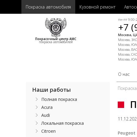
Покраска автомобиля
Кузовной ремонт
Автос
пн-пт 9:00-2
+7 (
Москва, ЦА
Покрасочный центр АМС
Москва, ЗАО,
покраска автомобилей
Москва, ЮАО
Москва, ВАО
Москва, САО
Москва, ЮА
О нас
Покраска
Наши работы
Полная покраска
П
Acura
Audi
11.12.20
Локальная покраска
Citroen
Peugeot