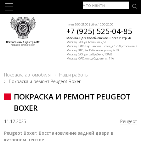
пн-пт 9:00-21:00 | сб-вс 10:00-20:00
+7 (925) 525-04-85
Москва, ЦАО, Воробьевское шоссе 2, стр. 42
Москва, ЗАО, ул. Боженко, д.5г
Покрасочный центр АМС
покраска автомобилей
Москва, ЮАО, Варшавское шоссе, д. 125Ж, строение 2
Москва, ВАО, 2-я Кабельная улица, 2с30
Москва, САО, улица Врубеля, 13Ас8
Москва, ЮАО, улица Садовники, 11А
Покраска автомобиля
Наши работы
Покраска и ремонт Peugeot Boxer
ПОКРАСКА И РЕМОНТ PEUGEOT
BOXER
11.12.2025
Peugeot
Peugeot Boxer: Восстановление задней двери в
кузовном центре