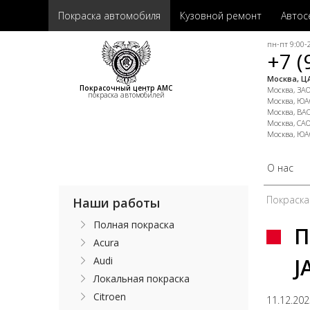
Покраска автомобиля
Кузовной ремонт
Автос
пн-пт 9:00-2
+7 (
Москва, ЦА
Покрасочный центр АМС
Москва, ЗАО,
покраска автомобилей
Москва, ЮАО
Москва, ВАО
Москва, САО
Москва, ЮА
О нас
Покраска
Наши работы
Полная покраска
П
Acura
J
Audi
Локальная покраска
Citroen
11.12.20