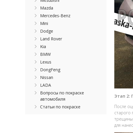
Mitsubishi
Mazda
Mercedes-Benz
Mini
Dodge
Land Rover
Kia
BMW
Lexus
DongFeng
Nissan
LADA
Вопросы по покраске
Этап 2:
автомобиля
После оц
Статьи по покраске
старого 
трещины.
для нанес