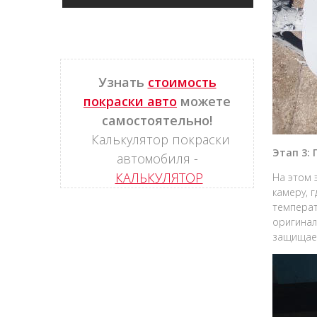
Узнать
стоимость
покраски авто
можете
самостоятельно!
Калькулятор покраски
Этап 3:
автомобиля -
КАЛЬКУЛЯТОР
На этом 
камеру, 
температ
оригинал
защищает