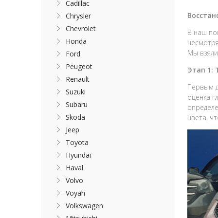
Cadillac
Восстан
Chrysler
Chevrolet
В наш по
Honda
несмотря
Мы взяли
Ford
Peugeot
Этап 1:
Renault
Первым д
Suzuki
оценка г
Subaru
определе
Skoda
цвета, ч
Jeep
Toyota
Hyundai
Haval
Volvo
Voyah
Volkswagen