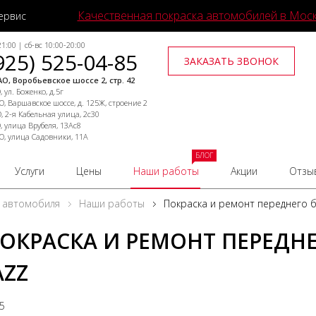
Качественная покраска автомобилей в Мос
ервис
1:00 | сб-вс 10:00-20:00
925) 525-04-85
ЗАКАЗАТЬ ЗВОНОК
О, Воробьевское шоссе 2, стр. 42
 ул. Боженко, д.5г
, Варшавское шоссе, д. 125Ж, строение 2
, 2-я Кабельная улица, 2с30
, улица Врубеля, 13Ас8
О, улица Садовники, 11А
БЛОГ
Услуги
Цены
Наши работы
Акции
Отзы
 автомобиля
Наши работы
Покраска и ремонт переднего 
ОКРАСКА И РЕМОНТ ПЕРЕДН
AZZ
25