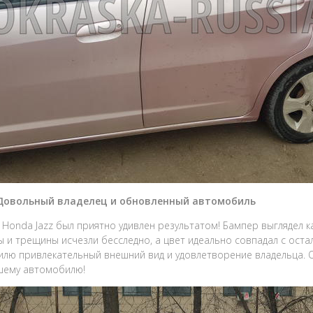
 Довольный владелец и обновленный автомобиль
 Honda Jazz был приятно удивлен результатом! Бампер выглядел ка
 и трещины исчезли бесследно, а цвет идеально совпадал с оста
лю привлекательный внешний вид и удовлетворение владельца.
шему автомобилю!