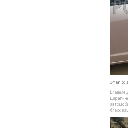
Этап 5:
Владелец
Царапины
автомоби
блеск ва