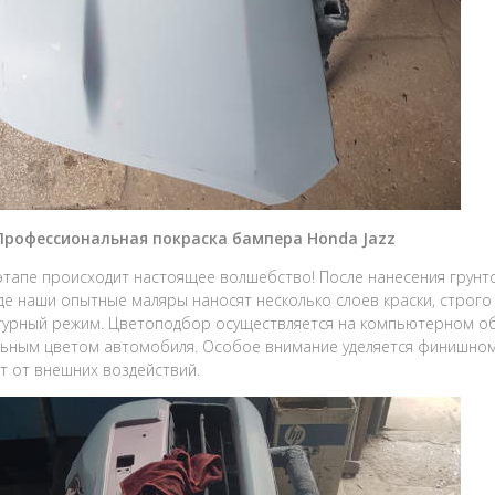
 Профессиональная покраска бампера Honda Jazz
этапе происходит настоящее волшебство! После нанесения грунто
где наши опытные маляры наносят несколько слоев краски, строг
урный режим. Цветоподбор осуществляется на компьютерном обо
ьным цветом автомобиля. Особое внимание уделяется финишному
 от внешних воздействий.