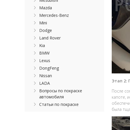
Mitsubishi
Mazda
Mercedes-Benz
Mini
Dodge
Land Rover
Kia
BMW
Lexus
DongFeng
Nissan
Этап 2:
LADA
Вопросы по покраске
После со
автомобиля
капоте, 
обеспечи
Статьи по покраске
была тща