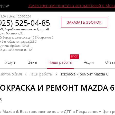
Качественная покраска автомобилей в Мос
ервис
1:00 | сб-вс 10:00-20:00
925) 525-04-85
ЗАКАЗАТЬ ЗВОНОК
О, Воробьевское шоссе 2, стр. 42
 ул. Боженко, д.5г
, Варшавское шоссе, д. 125Ж, строение 2
, 2-я Кабельная улица, 2с30
, улица Врубеля, 13Ас8
О, улица Садовники, 11А
БЛОГ
Услуги
Цены
Наши работы
Акции
Отзы
 автомобиля
Наши работы
Покраска и ремонт Mazda 6
ОКРАСКА И РЕМОНТ MAZDA 6
25
а Mazda 6: Восстановление после ДТП в Покрасочном Центр