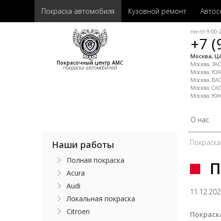
Покраска автомобиля
Кузовной ремонт
Автос
пн-пт 9:00-2
+7 (
Москва, ЦА
Покрасочный центр АМС
Москва, ЗАО,
покраска автомобилей
Москва, ЮАО
Москва, ВАО
Москва, САО
Москва, ЮА
О нас
Покраска
Наши работы
Полная покраска
П
Acura
Audi
11.12.20
Локальная покраска
Citroen
Покраск