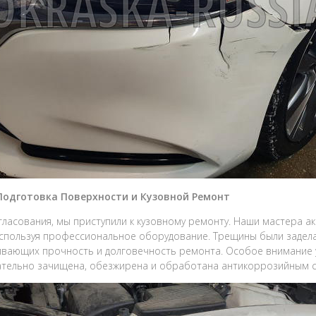
 Подготовка Поверхности и Кузовной Ремонт
гласования, мы приступили к кузовному ремонту. Наши мастера а
используя профессиональное оборудование. Трещины были задел
вающих прочность и долговечность ремонта. Особое внимание уд
тельно зачищена, обезжирена и обработана антикоррозийным 