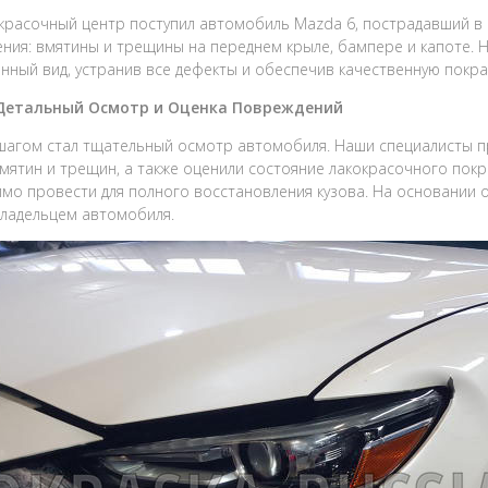
красочный центр поступил автомобиль Mazda 6, пострадавший в 
ния: вмятины и трещины на переднем крыле, бампере и капоте.
нный вид, устранив все дефекты и обеспечив качественную покра
 Детальный Осмотр и Оценка Повреждений
агом стал тщательный осмотр автомобиля. Наши специалисты пр
вмятин и трещин, а также оценили состояние лакокрасочного пок
мо провести для полного восстановления кузова. На основании 
владельцем автомобиля.