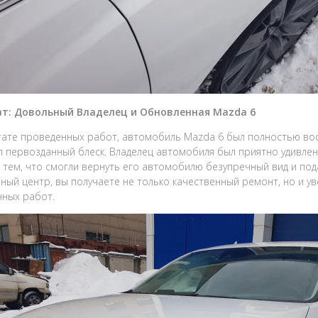
ат: Довольный Владелец и Обновленная Mazda 6
тате проведенных работ, автомобиль Mazda 6 был полностью вос
 первозданный блеск. Владелец автомобиля был приятно удивле
 тем, что смогли вернуть его автомобилю безупречный вид и по
ный центр, вы получаете не только качественный ремонт, но и у
ных работ.