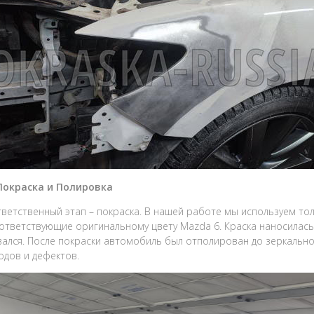
 Покраска и Полировка
ветственный этап – покраска. В нашей работе мы используем то
ответствующие оригинальному цвету Mazda 6. Краска наносилась 
ался. После покраски автомобиль был отполирован до зеркальн
одов и дефектов.