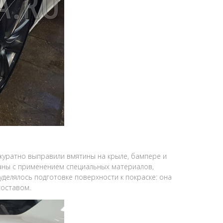
ккуратно выправили вмятины на крыле, бампере и
аны с применением специальных материалов,
елялось подготовке поверхности к покраске: она
составом.