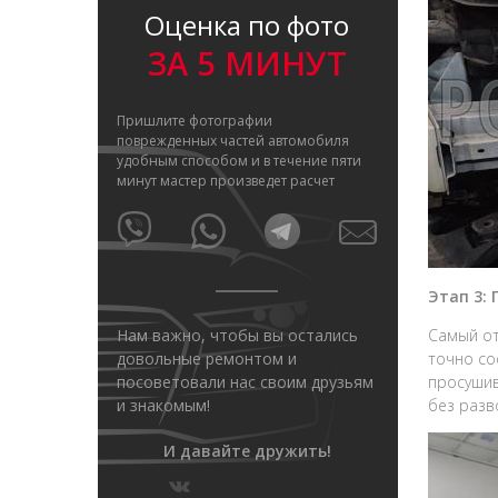
Оценка по фото
ЗА 5 МИНУТ
Пришлите фотографии
поврежденных частей автомобиля
удобным способом и в течение пяти
минут мастер произведет расчет
Этап 3:
Нам важно, чтобы вы остались
Самый от
довольные ремонтом и
точно со
посоветовали нас своим друзьям
просушив
и знакомым!
без разв
И давайте дружить!