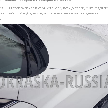
ельный этап включал в себя установку всех деталей, снятых для п
ных работ. Мы убедились, что все элементы кузова идеально под
.