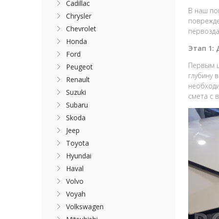
Cadillac
В наш по
Chrysler
поврежде
Chevrolet
первозда
Honda
Этап 1:
Ford
Первым ш
Peugeot
глубину 
Renault
необходи
Suzuki
смета с 
Subaru
Skoda
Jeep
Toyota
Hyundai
Haval
Volvo
Voyah
Volkswagen