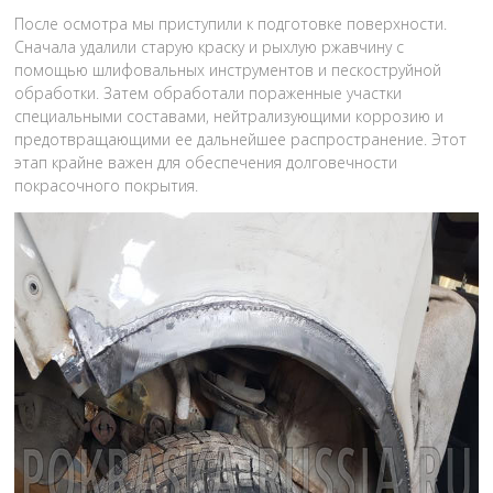
После осмотра мы приступили к подготовке поверхности.
Сначала удалили старую краску и рыхлую ржавчину с
помощью шлифовальных инструментов и пескоструйной
обработки. Затем обработали пораженные участки
специальными составами, нейтрализующими коррозию и
предотвращающими ее дальнейшее распространение. Этот
этап крайне важен для обеспечения долговечности
покрасочного покрытия.