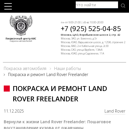
пн-пт 9:00-21:00 | сб-вс 10:00-20:00
+7 (925) 525-04-85
Москва, ЦАО, Воробьевское шоссе 2, стр. 42
Москва, ЗАО, ул. Боженко, д.5г
Покрасочный центр АМС
покраска автомобилей
Москва, ЮАО, Варшавское шоссе, д. 125Ж, строение 2
Москва, ВАО, 2-я Кабельная улица, 2с30
Москва, САО, улица Врубеля, 13Ас8
Москва, ЮАО, улица Садовники, 11А
Покраска автомобиля
Наши работы
Покраска и ремонт Land Rover Freelander
ПОКРАСКА И РЕМОНТ LAND
ROVER FREELANDER
11.12.2025
Land Rover
Вернули к жизни Land Rover Freelander: Пошаговое
восстановление кузова от ржавчины