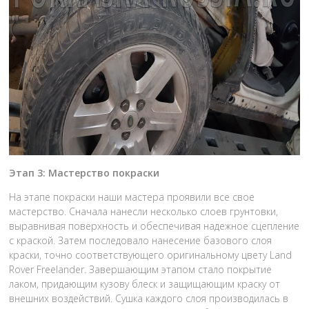
Этап 3: Мастерство покраски
На этапе покраски наши мастера проявили все свое
мастерство. Сначала нанесли несколько слоев грунтовки,
выравнивая поверхность и обеспечивая надежное сцепление
с краской. Затем последовало нанесение базового слоя
краски, точно соответствующего оригинальному цвету Land
Rover Freelander. Завершающим этапом стало покрытие
лаком, придающим кузову блеск и защищающим краску от
внешних воздействий. Сушка каждого слоя производилась в