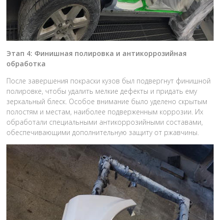
Этап 4: Финишная полировка и антикоррозийная
обработка
После завершения покраски кузов был подвергнут финишной
полировке, чтобы удалить мелкие дефекты и придать ему
зеркальный блеск. Особое внимание было уделено скрытым
полостям и местам, наиболее подверженным коррозии. Их
обработали специальными антикоррозийными составами,
обеспечивающими дополнительную защиту от ржавчины.