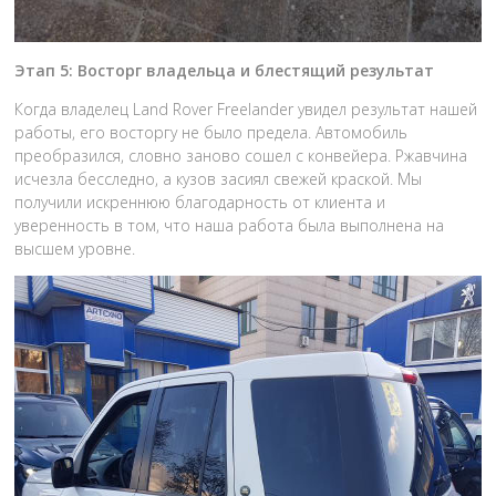
Этап 5: Восторг владельца и блестящий результат
Когда владелец Land Rover Freelander увидел результат нашей
работы, его восторгу не было предела. Автомобиль
преобразился, словно заново сошел с конвейера. Ржавчина
исчезла бесследно, а кузов засиял свежей краской. Мы
получили искреннюю благодарность от клиента и
уверенность в том, что наша работа была выполнена на
высшем уровне.