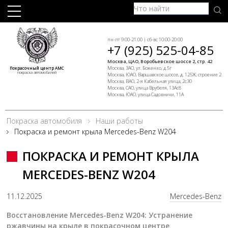
пн-пт 9:00-21:00 | сб-вс 10:00-20:00
+7 (925) 525-04-85
Москва, ЦАО, Воробьевское шоссе 2, стр. 42
Москва, ЗАО, ул. Боженко, д.5г
Покрасочный центр АМС
покраска автомобилей
Москва, ЮАО, Варшавское шоссе, д. 125Ж, строение 2
Москва, ВАО, 2-я Кабельная улица, 2с30
Москва, САО, улица Врубеля, 13Ас8
Москва, ЮАО, улица Садовники, 11А
Покраска автомобиля
Наши работы
Покраска и ремонт крыла Mercedes-Benz W204
ПОКРАСКА И РЕМОНТ КРЫЛА
MERCEDES-BENZ W204
11.12.2025
Mercedes-Benz
Восстановление Mercedes-Benz W204: Устранение
ржавчины на крыле в покрасочном центре