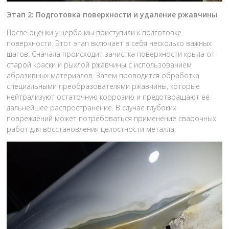
Этап 2: Подготовка поверхности и удаление ржавчины
После оценки ущерба мы приступили к подготовке
поверхности. Этот этап включает в себя несколько важных
шагов. Сначала происходит зачистка поверхности крыла от
старой краски и рыхлой ржавчины с использованием
абразивных материалов. Затем проводится обработка
специальными преобразователями ржавчины, которые
нейтрализуют остаточную коррозию и предотвращают её
дальнейшее распространение. В случае глубоких
повреждений может потребоваться применение сварочных
работ для восстановления целостности металла.