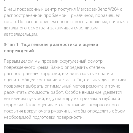
В наш покрасочный центр поступил Mercedes-Benz W204 с
распространенной проблемой – ржавчиной, поразившей
крыло. Пошагово опишем процесс восстановления, начиная с
детального осмотра и заканчивая счастливым
автовладельцем.
Этап 1: Тщательная диагностика и оценка
повреждений
Первым делом мы провели скрупулезный осмотр
поврежденного крыла. Важно определить степень
распространения коррозии, выявить скрытые очаги и
оценить общее состояние металла. Тщательная диагностика
позволяет выбрать оптимальный метод ремонта и точно
рассчитать стоимость работ. Особое внимание уделяется
выявлению пузырей, вздутий и других признаков глубокой
коррозии. Также оценивается состояние лакокрасочного
покрытия вокруг очага ржавчины, чтобы определить объем
необходимой подготовки поверхности.