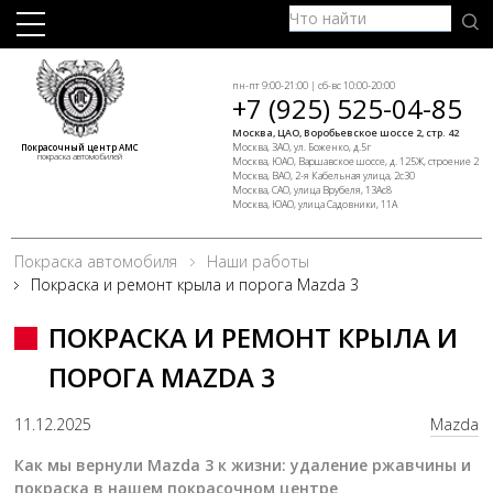
пн-пт 9:00-21:00 | сб-вс 10:00-20:00
+7 (925) 525-04-85
Москва, ЦАО, Воробьевское шоссе 2, стр. 42
Москва, ЗАО, ул. Боженко, д.5г
Покрасочный центр АМС
покраска автомобилей
Москва, ЮАО, Варшавское шоссе, д. 125Ж, строение 2
Москва, ВАО, 2-я Кабельная улица, 2с30
Москва, САО, улица Врубеля, 13Ас8
Москва, ЮАО, улица Садовники, 11А
Покраска автомобиля
Наши работы
Покраска и ремонт крыла и порога Mazda 3
ПОКРАСКА И РЕМОНТ КРЫЛА И
ПОРОГА MAZDA 3
11.12.2025
Mazda
Как мы вернули Mazda 3 к жизни: удаление ржавчины и
покраска в нашем покрасочном центре