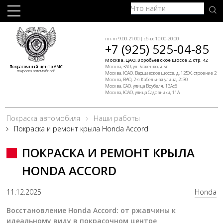
пн-пт 9:00-21:00 | сб-вс 10:00-20:00
+7 (925) 525-04-85
Москва, ЦАО, Воробьевское шоссе 2, стр. 42
Москва, ЗАО, ул. Боженко, д.5г
Покрасочный центр АМС
покраска автомобилей
Москва, ЮАО, Варшавское шоссе, д. 125Ж, строение 2
Москва, ВАО, 2-я Кабельная улица, 2с30
Москва, САО, улица Врубеля, 13Ас8
Москва, ЮАО, улица Садовники, 11А
Покраска автомобиля
Наши работы
Покраска и ремонт крыла Honda Accord
ПОКРАСКА И РЕМОНТ КРЫЛА
HONDA ACCORD
11.12.2025
Honda
Восстановление Honda Accord: от ржавчины к
идеальному виду в покрасочном центре