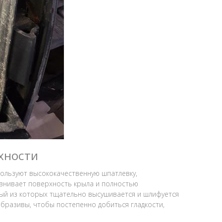
хности
пользуют высококачественную шпатлевку,
авнивает поверхность крыла и полностью
дый из которых тщательно высушивается и шлифуется
бразивы, чтобы постепенно добиться гладкости,