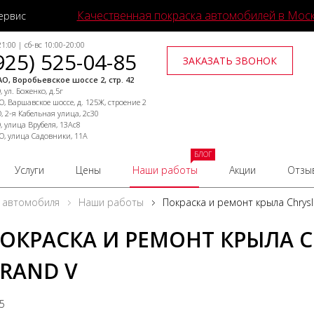
Качественная покраска автомобилей в Мос
ервис
1:00 | сб-вс 10:00-20:00
925) 525-04-85
ЗАКАЗАТЬ ЗВОНОК
О, Воробьевское шоссе 2, стр. 42
 ул. Боженко, д.5г
, Варшавское шоссе, д. 125Ж, строение 2
, 2-я Кабельная улица, 2с30
, улица Врубеля, 13Ас8
О, улица Садовники, 11А
БЛОГ
Услуги
Цены
Наши работы
Акции
Отзы
 автомобиля
Наши работы
Покраска и ремонт крыла Chrysl
ОКРАСКА И РЕМОНТ КРЫЛА C
RAND V
25