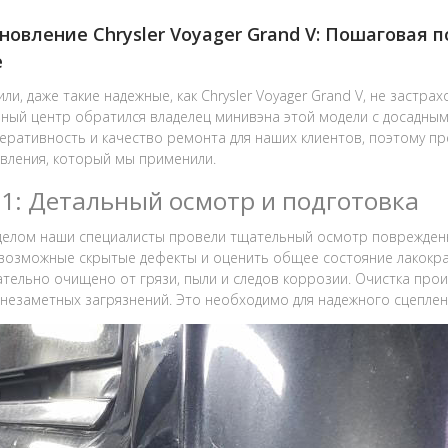
новление Chrysler Voyager Grand V: Пошаговая 
е
ли, даже такие надежные, как Chrysler Voyager Grand V, не заст
ный центр обратился владелец минивэна этой модели с досадным
еративность и качество ремонта для наших клиентов, поэтому п
вления, который мы применили.
 1: Детальный осмотр и подготовка
елом наши специалисты провели тщательный осмотр поврежденног
возможные скрытые дефекты и оценить общее состояние лакокра
тельно очищено от грязи, пыли и следов коррозии. Очистка про
 незаметных загрязнений. Это необходимо для надежного сцепле