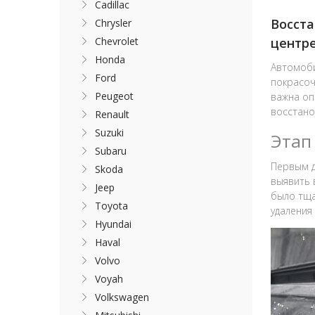
Cadillac
Восста
Chrysler
Chevrolet
центр
Honda
Автомоби
Ford
покрасоч
Peugeot
важна оп
восстано
Renault
Suzuki
Этап
Subaru
Первым д
Skoda
выявить 
Jeep
было тща
Toyota
удаления
Hyundai
Haval
Volvo
Voyah
Volkswagen