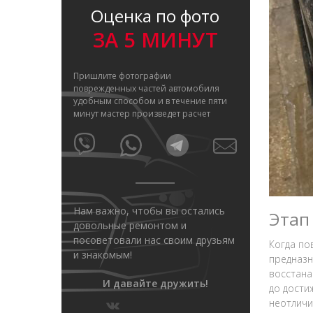
Оценка по фото
ЗА 5 МИНУТ
Пришлите фотографии
поврежденных частей автомобиля
удобным способом и в течение пяти
минут мастер произведет расчет
Нам важно, чтобы вы остались
Этап
довольные ремонтом и
посоветовали нас своим друзьям
Когда по
и знакомым!
предназн
восстана
И давайте дружить!
до дости
неотличи