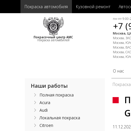
Покраска автомобиля
Кузовной ремонт
Автос
пн-пт 9:00-2
+7 (
Москва, ЦА
Покрасочный центр АМС
Москва, ЗАО,
покраска автомобилей
Москва, ЮАО
Москва, ВАО
Москва, САО
Москва, ЮА
О нас
Покраска
Наши работы
Полная покраска
П
Acura
G
Audi
Локальная покраска
Citroen
11.12.20