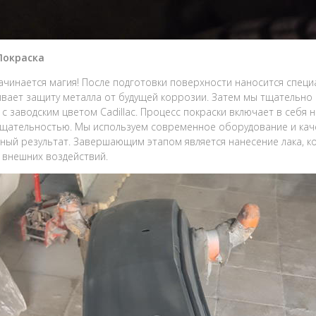
 Покраска
ачинается магия! После подготовки поверхности наносится спец
вает защиту металла от будущей коррозии. Затем мы тщательно 
 с заводским цветом Cadillac. Процесс покраски включает в себя 
щательностью. Мы используем современное оборудование и кач
ный результат. Завершающим этапом является нанесение лака, 
т внешних воздействий.