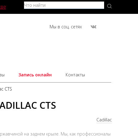
кве
Мы в соц. сетях
вы
Запись онлайн
Контакты
ac CTS
ADILLAC CTS
Cadillac
 ржавчиной на заднем крыле. Мы, как профессионалы