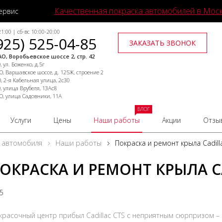
Качественная покраска автомобилей в Мос
ервис
1:00 | сб-вс 10:00-20:00
925) 525-04-85
ЗАКАЗАТЬ ЗВОНОК
О, Воробьевское шоссе 2, стр. 42
 ул. Боженко, д.5г
, Варшавское шоссе, д. 125Ж, строение 2
, 2-я Кабельная улица, 2с30
, улица Врубеля, 13Ас8
О, улица Садовники, 11А
БЛОГ
Услуги
Цены
Наши работы
Акции
Отзы
 автомобиля
Наши работы
Покраска и ремонт крыла Cadill
ОКРАСКА И РЕМОНТ КРЫЛА C
25
красочный центр прибыл Cadillac CTS с неприятным сюрпризом –