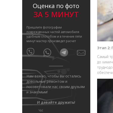
Оценка по фото
ЗА 5 МИНУТ
Пришлите фотографии
поврежденных частей автомобиля
удобным способом и в течение пяти
минут мастер произведет расчет
Этап 2:
Самый тр
до химич
труднодо
обеспечи
Нам важно, чтобы вы остались
довольные ремонтом и
посоветовали нас своим друзьям
и знакомым!
И давайте дружить!