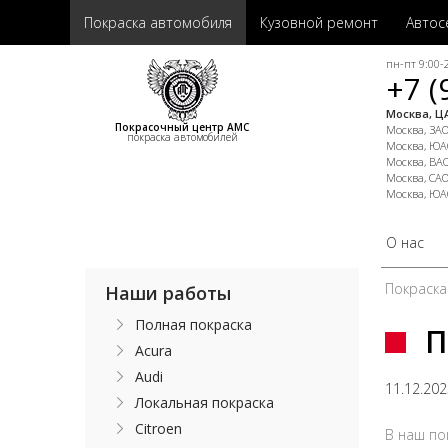
Покраска автомобиля
Кузовной ремонт
Автос
пн-пт 9:00-2
+7 (
Москва, ЦА
Покрасочный центр АМС
Москва, ЗАО,
покраска автомобилей
Москва, ЮАО
Москва, ВАО
Москва, САО
Москва, ЮА
О нас
Покраска
Наши работы
Полная покраска
П
Acura
Audi
11.12.20
Локальная покраска
Citroen
В наш по