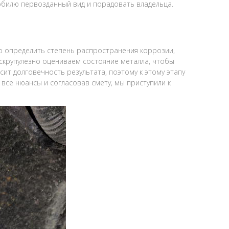
обилю первозданный вид и порадовать владельца.
 определить степень распространения коррозии,
скрупулезно оцениваем состояние металла, чтобы
ит долговечность результата, поэтому к этому этапу
все нюансы и согласовав смету, мы приступили к