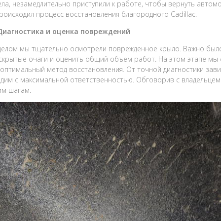
ела, незамедлительно приступили к работе, чтобы вернуть автом
происходил процесс восстановления благородного Cadillac.
 Диагностика и оценка повреждений
елом мы тщательно осмотрели поврежденное крыло. Важно было
скрытые очаги и оценить общий объем работ. На этом этапе мы 
оптимальный метод восстановления. От точной диагностики завис
дим с максимальной ответственностью. Обговорив с владельцем 
им шагам.