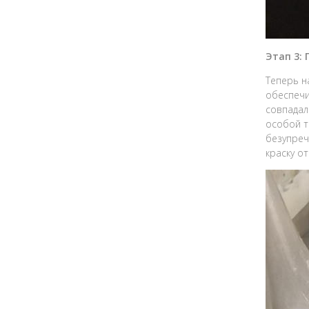
Этап 3:
Теперь н
обеспечи
совпадал
особой т
безупреч
краску о