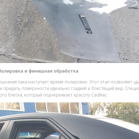
 Полировка и финишная обработка
сыхания лака наступает время полировки. Этот этап позволяет уд
 и придать поверхности идеально гладкий и блестящий вид. Сп
ого блеска, который подчеркивает красоту Cadillac.