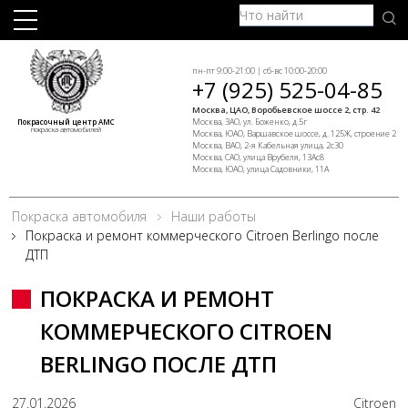
пн-пт 9:00-21:00 | сб-вс 10:00-20:00
+7 (925) 525-04-85
Москва, ЦАО, Воробьевское шоссе 2, стр. 42
Москва, ЗАО, ул. Боженко, д.5г
Покрасочный центр АМС
покраска автомобилей
Москва, ЮАО, Варшавское шоссе, д. 125Ж, строение 2
Москва, ВАО, 2-я Кабельная улица, 2с30
Москва, САО, улица Врубеля, 13Ас8
Москва, ЮАО, улица Садовники, 11А
Покраска автомобиля
Наши работы
Покраска и ремонт коммерческого Citroen Berlingo после
ДТП
ПОКРАСКА И РЕМОНТ
КОММЕРЧЕСКОГО CITROEN
BERLINGO ПОСЛЕ ДТП
27.01.2026
Citroen