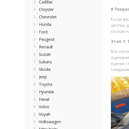
Cadillac
В Покра
Chrysler
Chevrolet
Когда ва
Honda
центра, 
сколом н
Ford
Peugeot
Этап 1:
Renault
Все начи
Suzuki
оценивая
Subaru
оценки с
Skoda
ожидания
Jeep
Toyota
Hyundai
Haval
Volvo
Voyah
Volkswagen