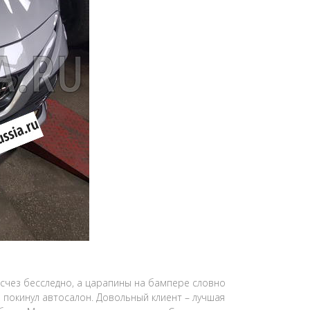
исчез бесследно, а царапины на бампере словно
о покинул автосалон. Довольный клиент – лучшая