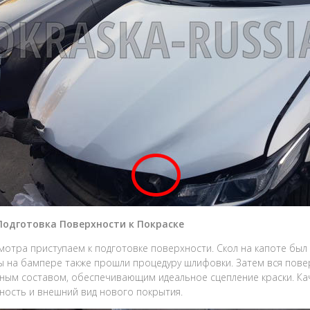
 Подготовка Поверхности к Покраске
мотра приступаем к подготовке поверхности. Скол на капоте был
 на бампере также прошли процедуру шлифовки. Затем вся пов
ным составом, обеспечивающим идеальное сцепление краски. Ка
ность и внешний вид нового покрытия.