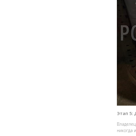
Этап 5:
Владелец
никогда 