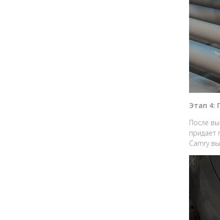
Этап 4:
После вы
придает 
Camry вы