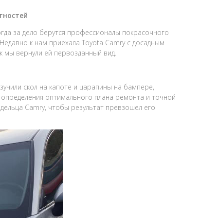
тностей
огда за дело берутся профессионалы покрасочного
 Недавно к нам приехала Toyota Camry с досадным
к мы вернули ей первозданный вид.
учили скол на капоте и царапины на бампере,
я определения оптимального плана ремонта и точной
дельца Camry, чтобы результат превзошел его