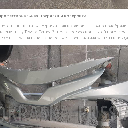
 Профессиональная Покраска и Колеровка
ветственный этап – покраска. Наши колористы точно подобрали 
ьному цвету Toyota Camry. Затем в профессиональной покрасоч
После высыхания нанесли несколько слоев лака для защиты и прида