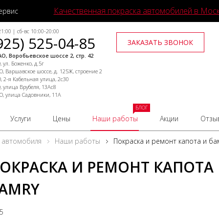
Качественная покраска автомобилей в Мос
ервис
1:00 | сб-вс 10:00-20:00
925) 525-04-85
ЗАКАЗАТЬ ЗВОНОК
О, Воробьевское шоссе 2, стр. 42
 ул. Боженко, д.5г
, Варшавское шоссе, д. 125Ж, строение 2
, 2-я Кабельная улица, 2с30
, улица Врубеля, 13Ас8
О, улица Садовники, 11А
БЛОГ
Услуги
Цены
Наши работы
Акции
Отзы
 автомобиля
Наши работы
Покраска и ремонт капота и ба
ОКРАСКА И РЕМОНТ КАПОТА
AMRY
25