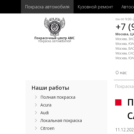
Покраска автомобиля
Кузовной ремонт
Автос
пн-пт 9:00-2
+7 (
Москва, ЦА
Покрасочный центр АМС
Москва, ЗАО,
покраска автомобилей
Москва, ЮАО
Москва, ВАО
Москва, САО
Москва, ЮА
О нас
Покраска
Наши работы
Полная покраска
П
Acura
C
Audi
Локальная покраска
Citroen
11.12.20