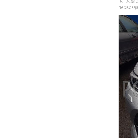
награда 
первозда