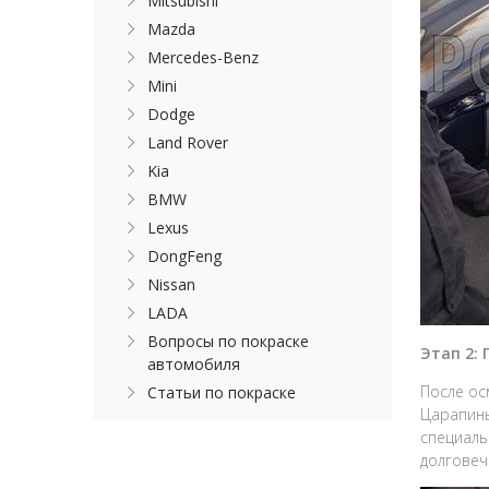
Mitsubishi
Mazda
Mercedes-Benz
Mini
Dodge
Land Rover
Kia
BMW
Lexus
DongFeng
Nissan
LADA
Вопросы по покраске
Этап 2:
автомобиля
После ос
Статьи по покраске
Царапины
специаль
долговеч