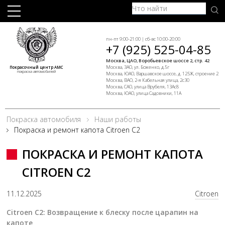
пн-пт 9:00-21:00 | сб-вс 10:00-20:00
+7 (925) 525-04-85
Москва, ЦАО, Воробьевское шоссе 2, стр. 42
Москва, ЗАО, ул. Боженко, д.5г
Покрасочный центр АМС
покраска автомобилей
Москва, ЮАО, Варшавское шоссе, д. 125Ж, строение 2
Москва, ВАО, 2-я Кабельная улица, 2с30
Москва, САО, улица Врубеля, 13Ас8
Москва, ЮАО, улица Садовники, 11А
Покраска автомобиля
Наши работы
Покраска и ремонт капота Citroen C2
ПОКРАСКА И РЕМОНТ КАПОТА
CITROEN C2
11.12.2025
Citroen
Citroen C2: Возвращение к блеску после царапин на
капоте