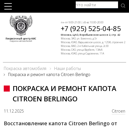
пн-пт 9:00-21:00 | сб-вс 10:00-20:00
+7 (925) 525-04-85
Москва, ЦАО, Воробьевское шоссе 2, стр. 42
Москва, ЗАО, ул. Боженко, д.5г
Покрасочный центр АМС
покраска автомобилей
Москва, ЮАО, Варшавское шоссе, д. 125Ж, строение 2
Москва, ВАО, 2-я Кабельная улица, 2с30
Москва, САО, улица Врубеля, 13Ас8
Москва, ЮАО, улица Садовники, 11А
Покраска автомобиля
Наши работы
Покраска и ремонт капота Citroen Berlingo
ПОКРАСКА И РЕМОНТ КАПОТА
CITROEN BERLINGO
11.12.2025
Citroen
Восстановление капота Citroen Berlingo от