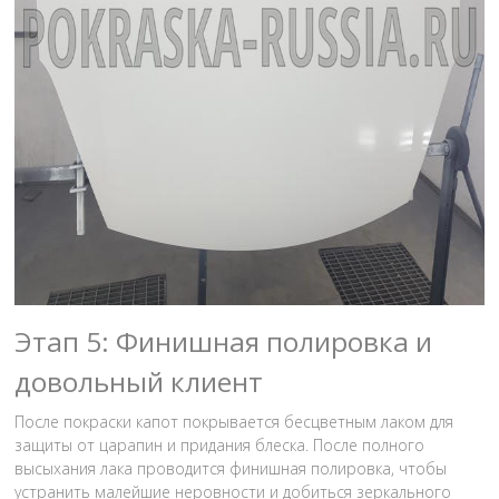
Этап 5: Финишная полировка и
довольный клиент
После покраски капот покрывается бесцветным лаком для
защиты от царапин и придания блеска. После полного
высыхания лака проводится финишная полировка, чтобы
устранить малейшие неровности и добиться зеркального