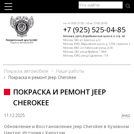
пн-пт 9:00-21:00 | сб-вс 10:00-20:00
+7 (925) 525-04-85
Москва, ЦАО, Воробьевское шоссе 2, стр. 42
Москва, ЗАО, ул. Боженко, д.5г
Покрасочный центр АМС
покраска автомобилей
Москва, ЮАО, Варшавское шоссе, д. 125Ж, строение 2
Москва, ВАО, 2-я Кабельная улица, 2с30
Москва, САО, улица Врубеля, 13Ас8
Москва, ЮАО, улица Садовники, 11А
Покраска автомобиля
Наши работы
Покраска и ремонт Jeep Cherokee
ПОКРАСКА И РЕМОНТ JEEP
CHEROKEE
11.12.2025
Jeep
Обновление и Восстановление Jeep Cherokee в Кузовном
Центре: История с Капотом