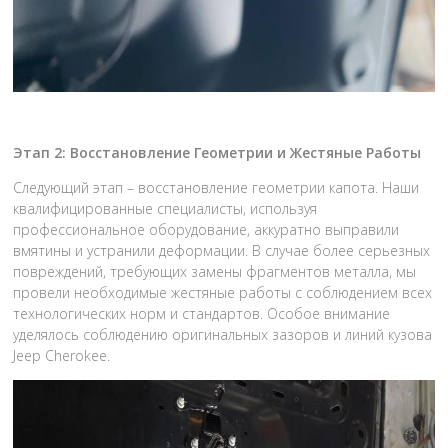
Этап 2: Восстановление Геометрии и Жестяные Работы
Следующий этап – восстановление геометрии капота. Наши
квалифицированные специалисты, используя
профессиональное оборудование, аккуратно выправили
вмятины и устранили деформации. В случае более серьезных
повреждений, требующих замены фрагментов металла, мы
провели необходимые жестяные работы с соблюдением всех
технологических норм и стандартов. Особое внимание
уделялось соблюдению оригинальных зазоров и линий кузова
Jeep Cherokee.