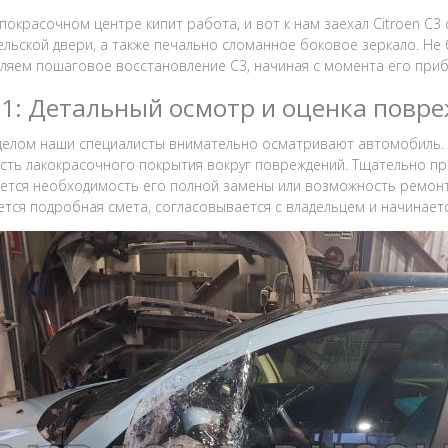
покрасочном центре кипит работа, и вот к нам заехал Citroen C
ельской двери, а также печально сломанное боковое зеркало. Не
ляем пошаговое восстановление C3, начиная с момента его приб
 1: Детальный осмотр и оценка повр
елом наши специалисты внимательно осматривают автомобиль. О
сть лакокрасочного покрытия вокруг повреждений. Тщательно пр
ется необходимость его полной замены или возможность ремонт
ется подробная смета, согласовывается с владельцем и начинает