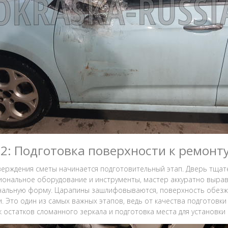
 2: Подготовка поверхности к ремонт
верждения сметы начинается подготовительный этап. Дверь тщате
ональное оборудование и инструменты, мастер аккуратно вырав
альную форму. Царапины зашлифовываются, поверхность обезжи
и. Это один из самых важных этапов, ведь от качества подготовки
 остатков сломанного зеркала и подготовка места для установки