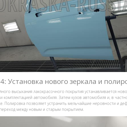
 4: Установка нового зеркала и полир
лного высыхания лакокрасочного покрытия устанавливается ново
и комплектацией автомобиля. Затем кузов автомобиля и, в частн
е. Полировка позволяет устранить мельчайшие неровности и деф
переход между новым и старым покрытием.