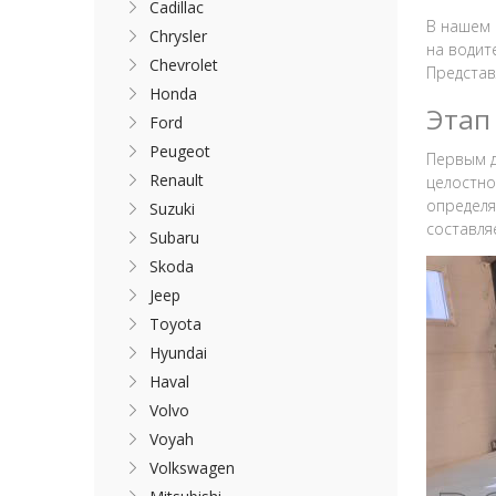
Cadillac
В нашем 
Chrysler
на водит
Chevrolet
Представ
Honda
Этап
Ford
Peugeot
Первым д
Renault
целостно
определя
Suzuki
составля
Subaru
Skoda
Jeep
Toyota
Hyundai
Haval
Volvo
Voyah
Volkswagen