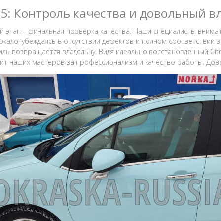
 5: Контроль качества и довольный в
й этап – финальная проверка качества. Наши специалисты вним
ркало, убеждаясь в отсутствии дефектов и полном соответствии з
ль возвращается владельцу. Видя идеально восстановленный Citr
ит наших мастеров за профессионализм и качество работы. Дово