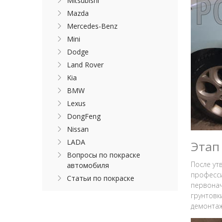
Mitsubishi
Mazda
Mercedes-Benz
Mini
Dodge
Land Rover
Kia
BMW
Lexus
DongFeng
Nissan
LADA
Этап
Вопросы по покраске
После ут
автомобиля
професси
Статьи по покраске
первонач
грунтовк
демонтаж