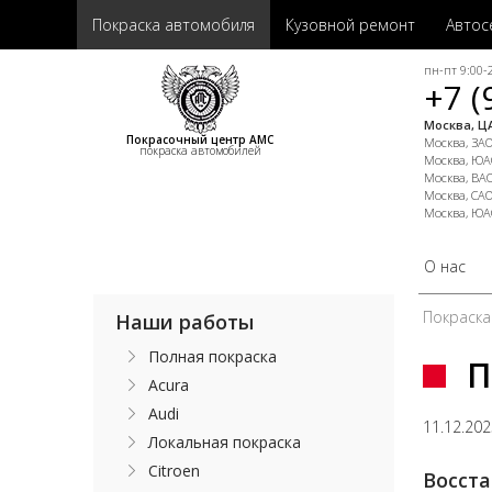
Покраска автомобиля
Кузовной ремонт
Автос
пн-пт 9:00-2
+7 (
Москва, ЦА
Покрасочный центр АМС
Москва, ЗАО,
покраска автомобилей
Москва, ЮАО
Москва, ВАО
Москва, САО
Москва, ЮА
О нас
Покраска
Наши работы
Полная покраска
П
Acura
Audi
11.12.20
Локальная покраска
Citroen
Восста