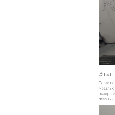
Этап
После по
моделью 
полировк
плавный 