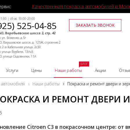
Качественная покраска автомобилей в Мос
ервис
1:00 | сб-вс 10:00-20:00
925) 525-04-85
ЗАКАЗАТЬ ЗВОНОК
О, Воробьевское шоссе 2, стр. 42
 ул. Боженко, д.5г
, Варшавское шоссе, д. 125Ж, строение 2
, 2-я Кабельная улица, 2с30
, улица Врубеля, 13Ас8
О, улица Садовники, 11А
БЛОГ
Услуги
Цены
Наши работы
Акции
Отзы
 автомобиля
Наши работы
Покраска и ремонт двери и зерк
ОКРАСКА И РЕМОНТ ДВЕРИ И 
25
новление Citroen C3 в покрасочном центре: от 