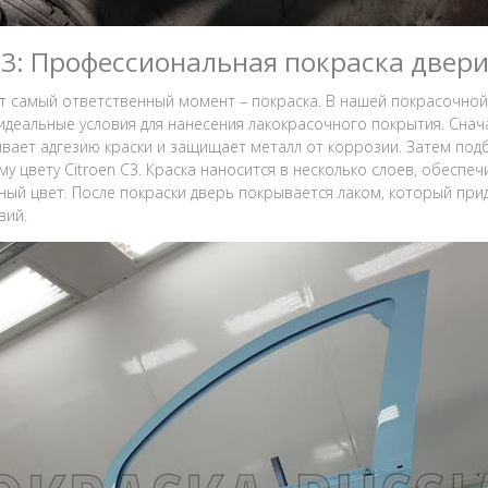
 3: Профессиональная покраска двер
т самый ответственный момент – покраска. В нашей покрасочн
идеальные условия для нанесения лакокрасочного покрытия. Снач
вает адгезию краски и защищает металл от коррозии. Затем под
му цвету Citroen C3. Краска наносится в несколько слоев, обеспе
ый цвет. После покраски дверь покрывается лаком, который прид
вий.