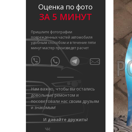
Оценка по фото
ЗА 5 МИНУТ
Пришлите фотографии
поврежденных частей автомобиля
удобным способом и в течение пяти
минут мастер произведет расчет
Нам важно, чтобы вы остались
довольные ремонтом и
посоветовали нас своим друзьям
и знакомым!
И давайте дружить!