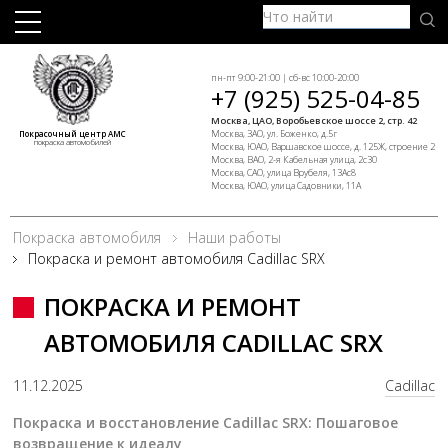
пн-пт 9:00-21:00 | сб-вс 10:00-20:00
+7 (925) 525-04-85
Москва, ЦАО, Воробьевское шоссе 2, стр. 42
Москва, ЗАО, ул. Боженко, д.5г
Покрасочный центр АМС
покраска автомобилей
Москва, ЮАО, Варшавское шоссе, д. 125Ж, строение 2
Москва, ВАО, 2-я Кабельная улица, 2с30
Москва, САО, улица Врубеля, 13Ас8
Москва, ЮАО, улица Садовники, 11А
Покраска автомобиля
Наши работы
Покраска и ремонт автомобиля Cadillac SRX
ПОКРАСКА И РЕМОНТ
АВТОМОБИЛЯ CADILLAC SRX
11.12.2025
Cadillac
Покраска и восстановление Cadillac SRX: Пошаговое
возвращение к идеалу