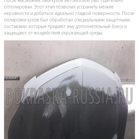
После высыхания лака кузов автомобиля был тщательно
отполирован. Этот этап позволил устранить мелкие
неровности и добиться идеально гладкой поверхности. После
полировки кузов был обработан специальными защитными
составами, которые придают ему дополнительный блеск и
защищают от воздействия окружающей среды.